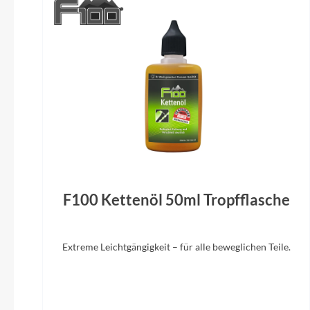
Kette
Gates CDX, 132T
ACID Mud
Scheinwerfer
ACID Front Light PRO-E 60 X-Connect,
12V, DC
Schalthebel
Shimano Nexus SL-C7000-5, Revoshift
F100 Kettenöl 50ml Tropfflasche
Extreme Leichtgängigkeit – für alle beweglichen Teile.
Gabel
SR Suntour NX1-32 LO Air, Tapered,
Bosch Pur
15x110mm, 100mm