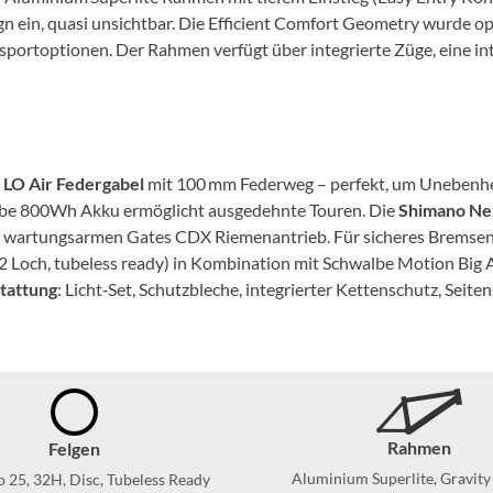
Mcfk
n ein, quasi unsichtbar. Die Efficient Comfort Geometry wurde op
ransportoptionen. Der Rahmen verfügt über integrierte Züge, eine
Mounty
Park Tool
 LO Air Federgabel
mit 100 mm Federweg – perfekt, um Unebenhei
POC
ube 800Wh Akku ermöglicht ausgedehnte Touren. Die
Shimano Ne
wartungsarmen Gates CDX Riemenantrieb. Für sicheres Bremsen s
PUKY
Loch, tubeless ready) in Kombination mit Schwalbe Motion Big 
stattung
: Licht‑Set, Schutzbleche, integrierter Kettenschutz, Se
RFR
RockShox
Schwalbe
Rahmen
Felgen
Aluminium Superlite, Gravity
 25, 32H, Disc, Tubeless Ready