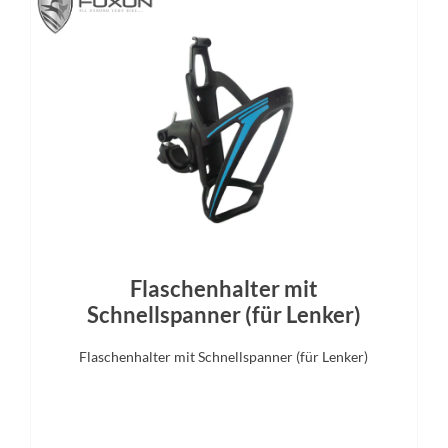
Rücklicht
Vorderrad Nabe
guard Rear Light PRO-E, 12V,
ACID Pro, 15mm, Boost, Cen
DC
Akku
Laufradgröße
Bosch PowerTube 800
28 Zoll
Bremshebel
Steuersatz
Shimano
ACROS AZF-1035, ICR (Integra
Flaschenhalter mit
Routing), Top Zero-Stack 1 1
56mm), Bottom Zero-Stack 1 
Schnellspanner (für Lenker)
56mm), HIC
Flaschenhalter mit Schnellspanner (für Lenker)
Display
Sattelstütze
ion 200 with Integrated Display
CUBE Suspension Seatpost HD