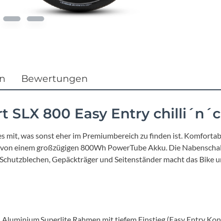
Focus
Ghost
Gudereit
en
Bewertungen
Hercules
t SLX 800 Easy Entry chilli´n
KLICKfix
s mit, was sonst eher im Premiumbereich zu finden ist. Komfortabe
KTM
tzt von einem großzügigen 800Wh PowerTube Akku. Die Nabenschalt
 Schutzblechen, Gepäckträger und Seitenständer macht das Bike uni
Lezyne
Lupine
) Aluminium Superlite Rahmen mit tiefem Einstieg (Easy Entry Kons