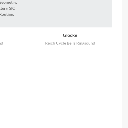
Sigma
 Geometry,
tery, SIC
Routing,
SQlab
Thule
Glocke
nd
Reich Cycle Bells Ringsound
Uebler
Hinterrad Nabe
VDO
Shimano Nexus SG-C7000-5D, 5-Speed,
Centerlock, Nut
Winora
Kurbelgarnitur
ACID Trekking Hybrid, 48T
Zefal
Motor
Bosch Drive Unit Performance Line PX
max. 90Nm (BDU34)