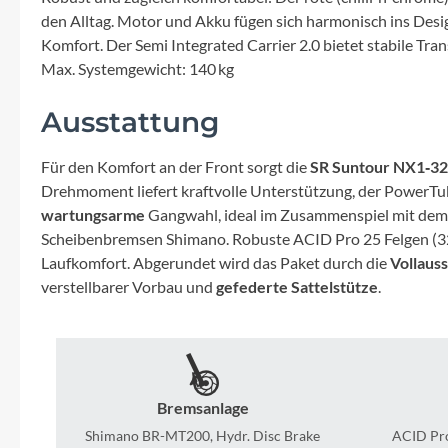
Mavic
den Alltag. Motor und Akku fügen sich harmonisch ins Desig
Komfort. Der Semi Integrated Carrier 2.0 bietet stabile T
MonkeyLink
Max. Systemgewicht: 140 kg
Ortlieb
Ausstattung
Für den Komfort an der Front sorgt die
SR Suntour NX1‑32
Pitlock
Drehmoment liefert kraftvolle Unterstützung, der PowerT
wartungsarme
Gangwahl, ideal im Zusammenspiel mit dem 
Profile Design
Scheibenbremsen Shimano. Robuste ACID Pro 25 Felgen (32 
Laufkomfort. Abgerundet wird das Paket durch die
Vollaus
Reich
verstellbarer Vorbau und
gefederte Sattelstütze
.
Rixen & Kaul
S'COOL
Bremsanlage
Shimano BR-MT200, Hydr. Disc Brake
ACID Pro