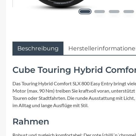
Flyer
Garmin
Gore
Beschreibung
Herstellerinformation
Hebie
Cube Touring Hybrid Comfor
Kettler Alu Rad
Das Touring Hybrid Comfort SLX 800 Easy Entry bringt viele
Koga
Motor (max. 90 Nm) treiben Sie kraftvoll voran, unterstü
Touren oder Stadtfahrten. Die runde Ausstattung mit Licht,
Lapierre
im Alltag und lange Ausflüge mit Stil.
Rahmen
Lizard Skins
Robust und zugleich komfortabel: Der rote (chilli´n´chrome