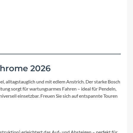
Fuxon
Giro
Haibike
i:SY
´chrome 2026
Knog
l, alltagstauglich und mit edlem Anstrich. Der starke Bosch
Kärcher
ung sorgt für wartungsarmes Fahren – ideal für Pendeln,
versell einsetzbar. Freuen Sie sich auf entspannte Touren
Litemove
Mammut
truktion) erleichtert das Auf- und Absteigen – perfekt für