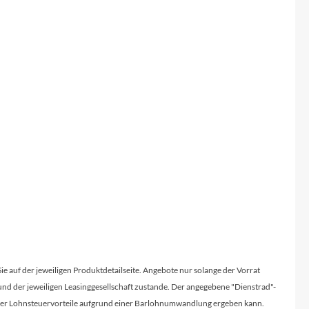
Sie auf der jeweiligen Produktdetailseite. Angebote nur solange der Vorrat
d der jeweiligen Leasinggesellschaft zustande. Der angegebene "Dienstrad"-
licher Lohnsteuervorteile aufgrund einer Barlohnumwandlung ergeben kann.