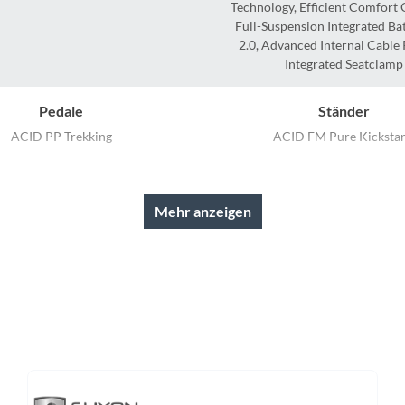
Sigg
Technology, Efficient Comfort
Full-Suspension Integrated Bat
2.0, Advanced Internal Cable 
Sportourer
Integrated Seatclamp
Tenways
Pedale
Ständer
ACID PP Trekking
ACID FM Pure Kicksta
Topeak
Rahmentyp
Modelljahr
Uvex
On-Road
2026
Mehr anzeigen
Widek
Ladegerät
Rahmenmaterial
Bosch 2A
Aluminium Superlite
Yazoo
Lenker
Farbe
 Comfort Trail Bar, 700mm
chilli´n´chrome