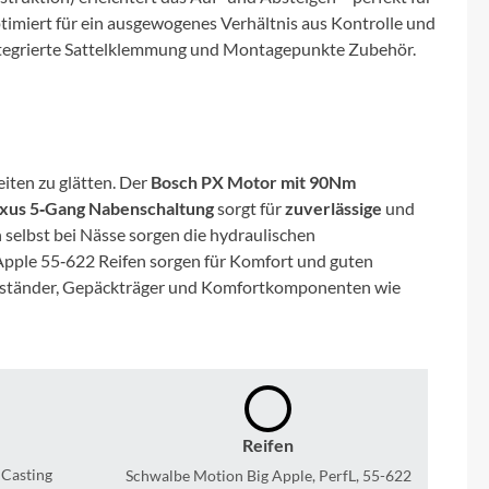
Micro
timiert für ein ausgewogenes Verhältnis aus Kontrolle und
 integrierte Sattelklemmung und Montagepunkte Zubehör.
NC-17
Pegasus
ten zu glätten. Der
Bosch PX Motor mit 90Nm
Powerbar
xus 5‑Gang Nabenschaltung
sorgt für
zuverlässige
und
elbst bei Nässe sorgen die hydraulischen
Racktime
Apple 55‑622 Reifen sorgen für Komfort und guten
itenständer, Gepäckträger und Komfortkomponenten wie
RIESE & MÜLLER
ROTWILD Bikes
Scott
Reifen
 Casting
Schwalbe Motion Big Apple, PerfL, 55-622