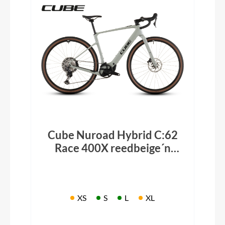
Cube Nuroad Hybrid C:62
Race 400X reedbeige´n
´black 2026
XS
S
L
XL