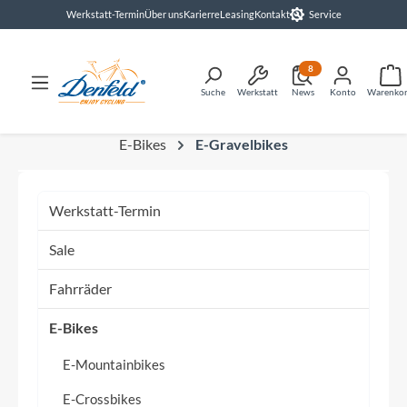
Werkstatt-Termin
Über uns
Karierre
Leasing
Kontakt
Service
alt springen
8
Suche
Werkstatt
News
Konto
Warenko
E-Bikes
E-Gravelbikes
Werkstatt-Termin
Sale
Fahrräder
E-Bikes
E-Mountainbikes
E-Crossbikes