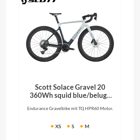
Scott Solace Gravel 20
360Wh squid blue/beluga
grey 2026
Endurance Gravelbike mit TQ HPR60 Motor.
XS
S
M