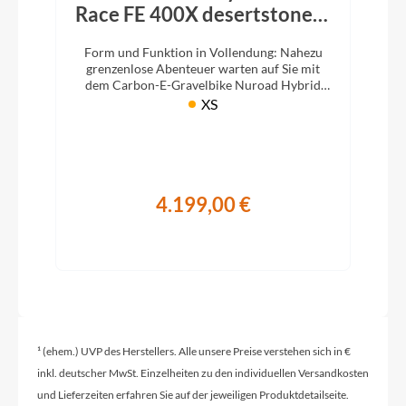
Race FE 400X desertstone´n
´green
Form und Funktion in Vollendung: Nahezu
grenzenlose Abenteuer warten auf Sie mit
dem Carbon-E-Gravelbike Nuroad Hybrid
C:62 Race, dank seines 400Wh Akkus und
XS
Zusatz-Ausstattung.
4.199,00 €
¹ (ehem.) UVP des Herstellers. Alle unsere Preise verstehen sich in €
inkl. deutscher MwSt. Einzelheiten zu den individuellen Versandkosten
und Lieferzeiten erfahren Sie auf der jeweiligen Produktdetailseite.