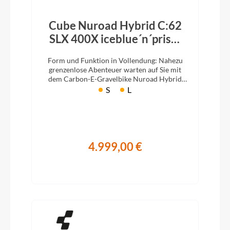
Cube Nuroad Hybrid C:62
SLX 400X iceblue´n´prism
2026
Form und Funktion in Vollendung: Nahezu
grenzenlose Abenteuer warten auf Sie mit
dem Carbon-E-Gravelbike Nuroad Hybrid
C:62 SLX, dank seines 400Wh Akkus.
S
L
4.999,00 €