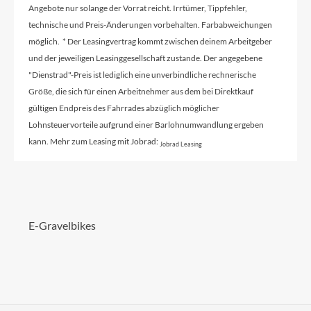
Angebote nur solange der Vorrat reicht. Irrtümer, Tippfehler,
technische und Preis-Änderungen vorbehalten. Farbabweichungen
möglich. * Der Leasingvertrag kommt zwischen deinem Arbeitgeber
und der jeweiligen Leasinggesellschaft zustande. Der angegebene
"Dienstrad"-Preis ist lediglich eine unverbindliche rechnerische
Größe, die sich für einen Arbeitnehmer aus dem bei Direktkauf
gültigen Endpreis des Fahrrades abzüglich möglicher
Lohnsteuervorteile aufgrund einer Barlohnumwandlung ergeben
kann. Mehr zum Leasing mit Jobrad:
Jobrad Leasing
E-Gravelbikes