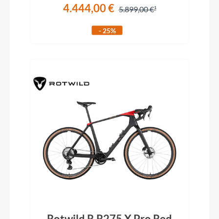
4.444,00 €
5.899,00 €
- 25%
Rotwild R.R275 X Pro Red