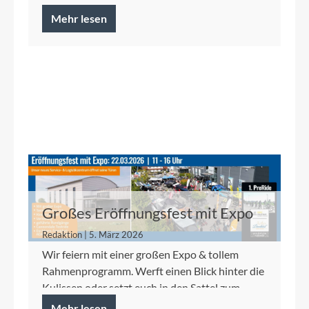
Mehr lesen
Großes Eröffnungsfest mit Expo
Redaktion | 5. März 2026
Wir feiern mit einer großen Expo & tollem
Rahmenprogramm. Werft einen Blick hinter die
Kulissen oder setzt euch in den Sattel zum
PreRide der ADAC Vel...
Mehr lesen