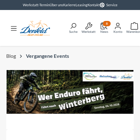
Werkstatt-Termin
Über uns
Karierre
Leasing
Kontakt
Service
alt springen
8
Suche
Werkstatt
News
Konto
Warenko
Blog
Vergangene Events