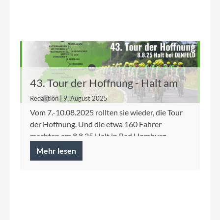
43. Tour der Hoffnung - Halt am
8.8.25 bei DENFELD
Redaktion | 9. August 2025
Vom 7.-10.08.2025 rollten sie wieder, die Tour
der Hoffnung. Und die etwa 160 Fahrer
machten am 8.8.25 Halt in Bad Homburg.
Mehr lesen