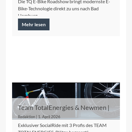
Die TQ E-Bike Roadshow bringt modernste E-
Bike-Technologie direkt zu uns nach Bad
Homburg.
Mehr lesen
Team TotalEnergies & Newmen |
29.04.2026
Redaktion | 1. April 2026
Exklusiver SocialRide mit 3 Profis des TEAM