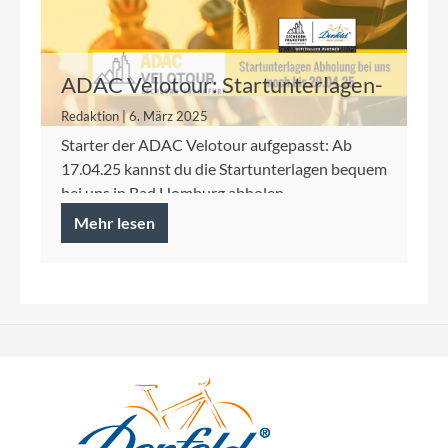
ADAC Velotour: Startunterlagen-
Abholung und mehr bei DENFELD
Redaktion | 6. März 2025
Starter der ADAC Velotour aufgepasst: Ab
17.04.25 kannst du die Startunterlagen bequem
bei uns in Bad Homburg abholen.
Mehr lesen