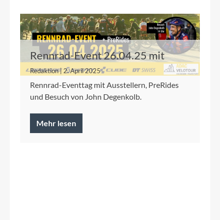
Rennrad-Event 26.04.25 mit
PreRides der Velotour
Redaktion | 2. April 2025
Rennrad-Eventtag mit Ausstellern, PreRides
und Besuch von John Degenkolb.
Mehr lesen