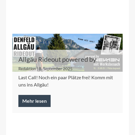
Allgäu Rideout powered by
Newmen 19.-21.9.
Redaktion | 8. September 2025
Last Call! Noch ein paar Plätze frei! Komm mit
uns ins Allgäu!
Mehr lesen