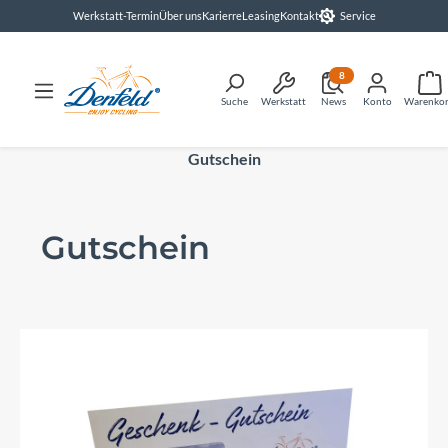
Werkstatt-Termin
Über uns
Karierre
Leasing
Kontakt
Service
alt springen
8
Suche
Werkstatt
News
Konto
Warenko
Gutschein
Gutschein