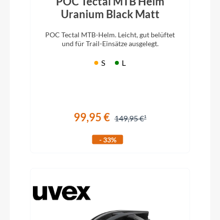
POC Tectal MTB Helm
Uranium Black Matt
POC Tectal MTB-Helm. Leicht, gut belüftet
und für Trail-Einsätze ausgelegt.
S
L
99,95 €
149,95 €
- 33%