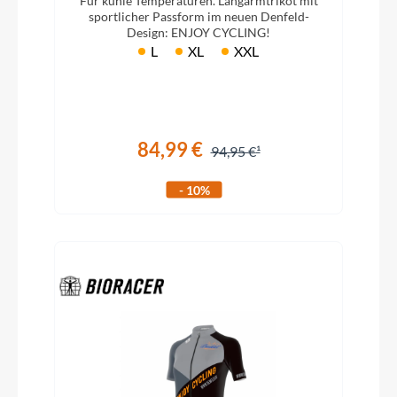
Für kühle Temperaturen. Langarmtrikot mit
sportlicher Passform im neuen Denfeld-
Design: ENJOY CYCLING!
L
XL
XXL
84,99 €
94,95 €
- 10%