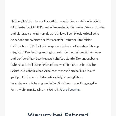
¹ (ehem.) UVP des Herstellers. Alle unsere Preise verstehen sich in €
inkl. deutscher MwSt. Einzelheiten zu den individuellen Versandkosten
und Lieferzeiten erfahren Sie auf der jeweiligen Produktdetailseite.
Angebote nur solange der Vorrat reicht. Irrtümer, Tippfehler,
technische und Preis-Änderungen vorbehalten. Farbabweichungen
möglich. * Der Leasingvertrag kommt zwischen deinem Arbeitgeber
und der jeweiligen Leasinggesellschaft zustande. Der angegebene
"Dienstrad"-Preis ist lediglich eine unverbindliche rechnerische
Größe, die sich für einen Arbeitnehmer aus dem bei Direktkauf
gültigen Endpreis des Fahrrades abzüglich möglicher
Lohnsteuervorteile aufgrund einer Barlohnumwandlung ergeben
kann. Mehr zum Leasing mit Jobrad:
Jobrad Leasing
Warum bei Fahrrad