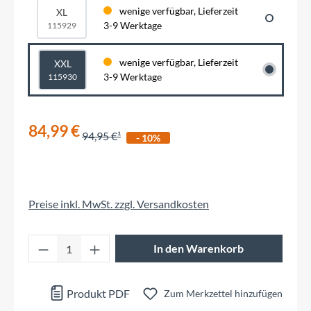
wenige verfügbar, Lieferzeit
XL
3-9 Werktage
115929
wenige verfügbar, Lieferzeit
XXL
3-9 Werktage
115930
84,99 €
94,95 €
- 10%
Preise inkl. MwSt. zzgl. Versandkosten
Produkt Anzahl: Gib den gewünschten Wert 
In den Warenkorb
Produkt PDF
Zum Merkzettel hinzufügen