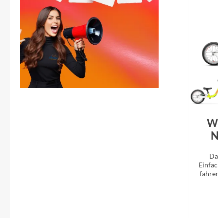
W
N
Da
Einfac
fahre
scho