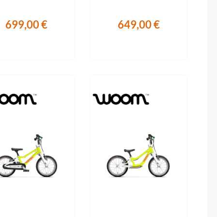
Sigma
699,00 €
649,00 €
SQlab
Thule
Uebler
VDO
Winora
Zefal