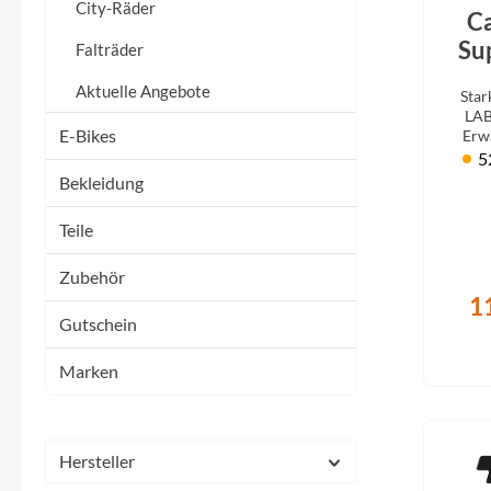
Flyer
City-Räder
C
Su
Falträder
Garmin
Aktuelle Angebote
Star
Cas
LAB
Gore
E-Bikes
Erwa
schnel
5
Bekleidung
Hebie
Teile
Kettler Alu Rad
Zubehör
1
Koga
Gutschein
Lapierre
Marken
Lizard Skins
Hersteller