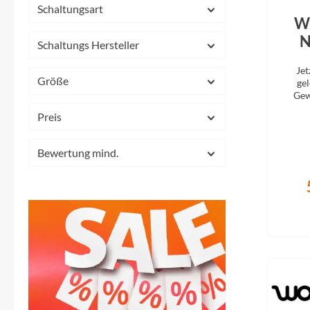
Schaltungsart
W
N
Schaltungs Hersteller
Jet
Größe
ge
Gew
Fahrs
Preis
Kind
Bewertung mind.