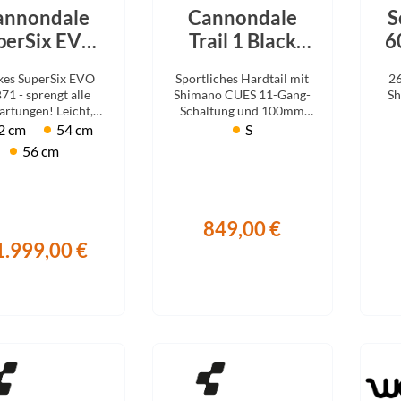
Focus
annondale
Cannondale
S
perSix EVO
Trail 1 Black
6
Ghost
LAB71
2026
kes SuperSix EVO
Sportliches Hardtail mit
26
hmere 2026
71 - sprengt alle
Shimano CUES 11-Gang-
Sh
Gudereit
rtungen! Leicht,
Schaltung und 100mm
l & aerodynamisch.
RockShox Federgabel.
2 cm
54 cm
S
56 cm
Hercules
KLICKfix
849,00 €
1.999,00 €
KTM
Lezyne
Lupine