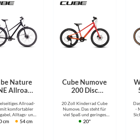
Mcfk
Mounty
Park Tool
POC
PUKY
be Nature
Cube Numove
W
RFR
E Allroad
200 Disc
peze black´n
redrose´n
ielseitiges Allroad-
20 Zoll Kinderrad Cube
Das
black 2026
´peach 2026
RockShox
 mit komfortabler
Numove. Das steht für
- 
gabel, Alltags- und
viel Spaß und geringes
Sic
renausstattung –
Gewicht, mit 8 Gängen
Ja
0 cm
54 cm
20"
Schwalbe
kt für Stadt, Land
und hydraulischen
und Feldwege.
Scheibenbremsen.