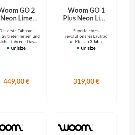
Woom GO 2
Woom GO 1
Neon Lime
Plus Neon Lime
2026
2026
Das erste Fahrrad:
Superleichtes,
uitiv treten lernen und
revolutionäres Laufrad
sicher fahren - Das
für Kids ab 3 Jahre.
perleichte Woom GO
unisize
unisize
2, ab 3 Jahre.
449,00 €
319,00 €