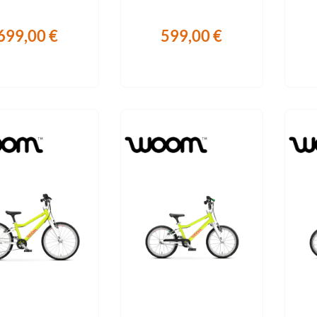
Sigg
699,00 €
599,00 €
Sportourer
Tenways
Topeak
Uvex
Widek
Yazoo