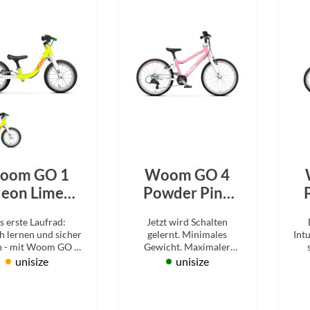
oom GO 1
Woom GO 4
eon Lime
Powder Pink
2026
2026
s erste Laufrad:
Jetzt wird Schalten
h lernen und sicher
gelernt. Minimales
Int
n - mit Woom GO 1
Gewicht. Maximaler
n ab 18 Monaten.
Fahrspaß, mit 7 Gängen.
su
unisize
unisize
Kinderrad 20 Zoll ab 6
Jahre.