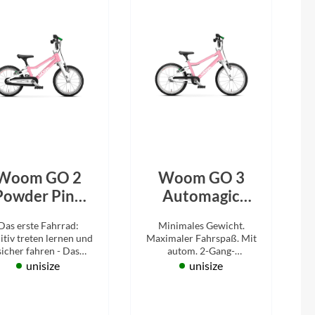
Woom GO 2
Woom GO 3
Powder Pink
Automagic
2026
Powder Pink
Das erste Fahrrad:
Minimales Gewicht.
2026
uitiv treten lernen und
Maximaler Fahrspaß. Mit
sicher fahren - Das
autom. 2-Gang-
perleichte Woom GO
Schaltung. Kinderrad 16
unisize
unisize
2, ab 3 Jahre.
Zoll für 4-6 Jahre.