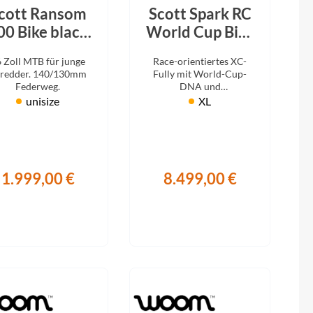
Fuxon
cott Ransom
Scott Spark RC
00 Bike black
World Cup Bike
Giro
2026
cumulus
 Zoll MTB für junge
Race-orientiertes XC-
white/carbon
redder. 140/130mm
Fully mit World-Cup-
Haibike
black 2027
Federweg.
DNA und
vollintegriertem
unisize
XL
Hinterbaudämpfer.
i:SY
Knog
1.999,00 €
8.499,00 €
Kärcher
Litemove
Mammut