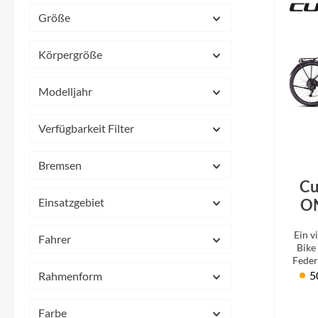
Mavic
Größe
MonkeyLink
Körpergröße
Ortlieb
Modelljahr
Pitlock
Verfügbarkeit Filter
Profile Design
Bremsen
Cu
Reich
Einsatzgebiet
ON
Tra
Ein v
Fahrer
´
Rixen & Kaul
Bike
Feder
Tou
5
Rahmenform
S'COOL
perfe
Farbe