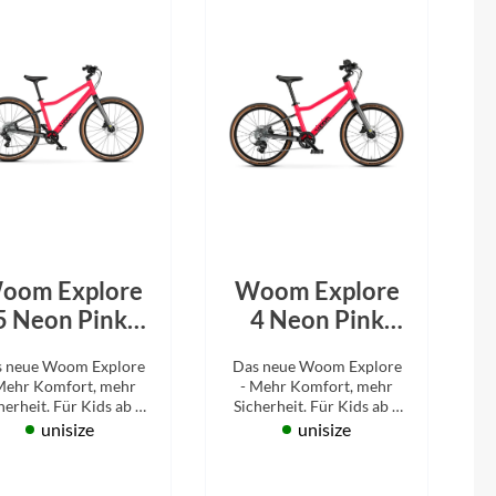
Micro
NC-17
Pegasus
Powerbar
Racktime
oom Explore
Woom Explore
RIESE & MÜLLER
5 Neon Pink
4 Neon Pink
2026
2026
 neue Woom Explore
Das neue Woom Explore
ROTWILD Bikes
Mehr Komfort, mehr
- Mehr Komfort, mehr
herheit. Für Kids ab 7
Sicherheit. Für Kids ab 6
hre. 8 Gänge, 24 Zoll.
Jahre. 7 Gänge, 20 Zoll.
unisize
unisize
Scott