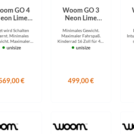
oom GO 4
Woom GO 3
eon Lime
Neon Lime
2026
2026
zt wird Schalten
Minimales Gewicht.
lernt. Minimales
Maximaler Fahrspaß.
Int
icht. Maximaler
Kinderrad 16 Zoll für 4-6
paß, mit 7 Gängen.
Jahre.
su
unisize
unisize
errad 20 Zoll ab 6
Jahre.
569,00 €
499,00 €