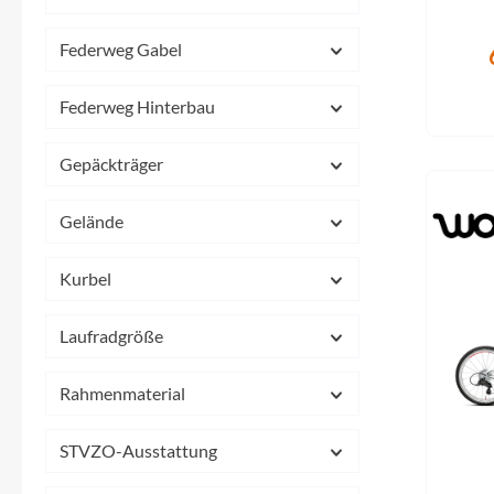
SHIMANO
Federweg Gabel
SKS
Federweg Hinterbau
SRAM
Gepäckträger
Tip Top
Gelände
Unleazhed
Kurbel
Voxom
Laufradgröße
Woom
Rahmenmaterial
Zipp
STVZO-Ausstattung