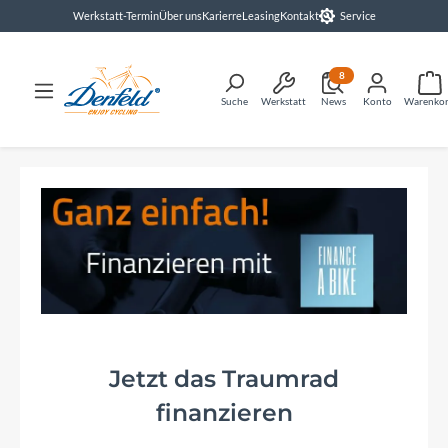
Werkstatt-Termin
Über uns
Karierre
Leasing
Kontakt
Service
alt springen
8
Suche
Werkstatt
News
Konto
Warenko
Jetzt das Traumrad
finanzieren