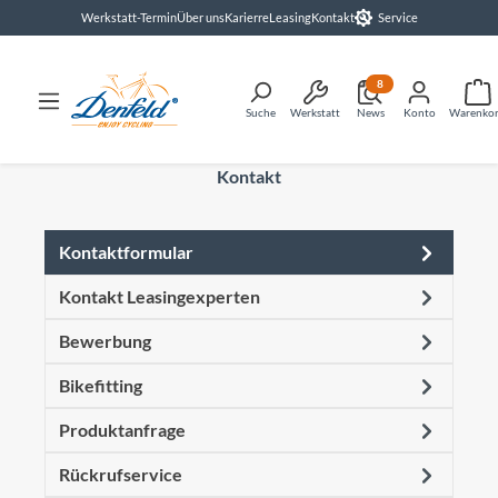
Werkstatt-Termin
Über uns
Karierre
Leasing
Kontakt
Service
alt springen
8
Suche
Werkstatt
News
Konto
Warenko
Kontakt
Kontaktformular
Kontakt Leasingexperten
Bewerbung
Bikefitting
Produktanfrage
Rückrufservice