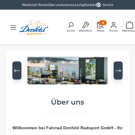
Werkstatt-Termin
Über uns
Karierre
Leasing
Kontakt
Service
alt springen
8
Suche
Werkstatt
News
Konto
Warenko
Bildergalerie überspringen
Über uns
Willkommen bei Fahrrad Denfeld Radsport GmbH - Ihr