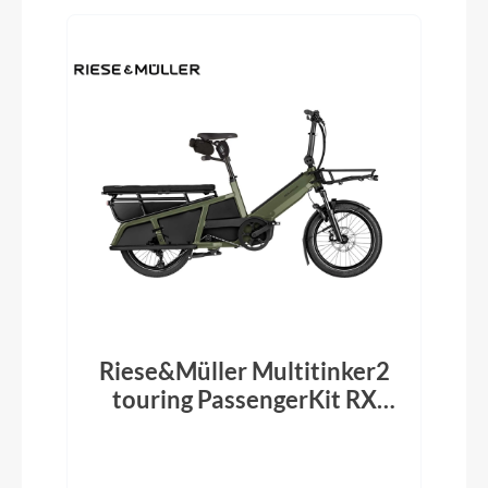
Riese&Müller Multitinker2
touring PassengerKit RX
625Wh Olive/Black Matt
2026