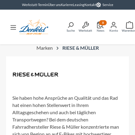
Werkstatt-Termin
Über uns
Karierre
Leasing
Kontakt
Service
alt springen
8
Suche
Werkstatt
News
Konto
Warenko
Marken
RIESE & MÜLLER
Sie haben hohe Ansprüche an Qualität und das Rad
hat einen hohen Stellenwert in Ihrem
Alltagsgeschehen und auch bei täglichen
Transportwegen? Bei dem deutschen
Fahrradhersteller Riese & Müller konzentrierte man
sich von Beginn an auf E-Bikes mit hochwertiger