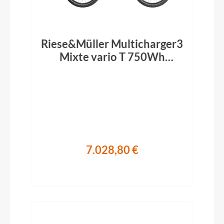
Riese&Müller Multicharger3
Mixte vario T 750Wh
FamilyKitPlus RX
desert/black matt 2026
7.028,80 €