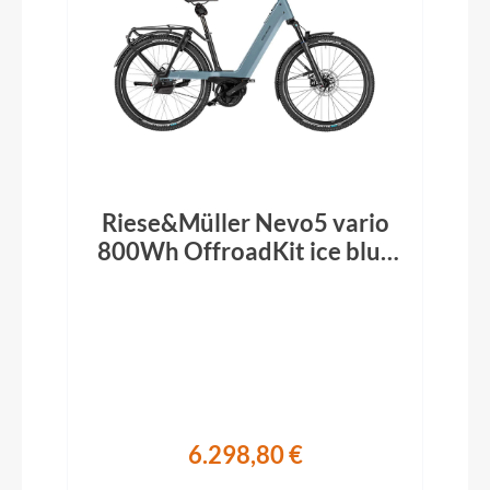
Riese&Müller Nevo5 vario
800Wh OffroadKit ice blue
2026
6.298,80 €