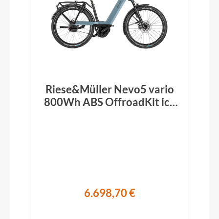
Riese&Müller Nevo5 vario
800Wh ABS OffroadKit ice
blue 2026
6.698,70 €