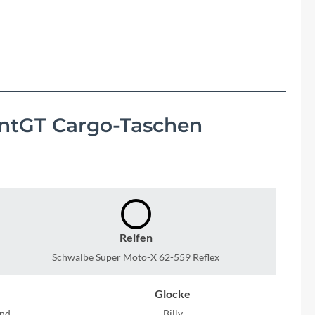
Fuxon
Giro
Haibike
i:SY
ontGT Cargo-Taschen
Knog
Kärcher
Reifen
Litemove
Schwalbe Super Moto-X 62-559 Reflex
Mammut
Glocke
and
Billy