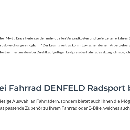
tscher MwSt. Einzelheiten zu den individuellen Versandkosten und Lieferzeiten erfahren 
Farbabweichungen möglich. * Der Leasingvertrag kommt zwischen deinem Arbeitgeber un
en Arbeitnehmer aus dem bei Direktkauf gültigen Endpreis des Fahrrades abzüglich mög
i Fahrrad DENFELD Radsport b
iesige Auswahl an Fahrrädern, sondern bietet auch Ihnen die Mögl
 das passende Zubehör zu Ihrem Fahrrad oder E-Bike, welches auch