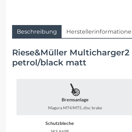
Flyer
Garmin
Beschreibung
Herstellerinformation
Gore
Hebie
Riese&Müller Multicharger
petrol/black matt
Kettler Alu Rad
Koga
Bremsanlage
Lapierre
Magura MT4/MT5, disc brake
Lizard Skins
Schutzbleche
SKS A69R