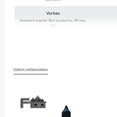
Mavic
Vorbau
MonkeyLink
Humpert ergotec Barracuda Evo, 90 mm,
20°
Ortlieb
Extras
Pitlock
RX Chip (für RX Services), Cargo-Taschen
Profile Design
Rahmenmaterial
Aluminium
FSA
Gleich mitbestellen
Reich
Motor
Produktgalerie überspringen
Rixen & Kaul
Bosch Performance Line CX (smart
system)
S'COOL
Scheinwerfer
Supernova mini 2 Pro
Akku Bo