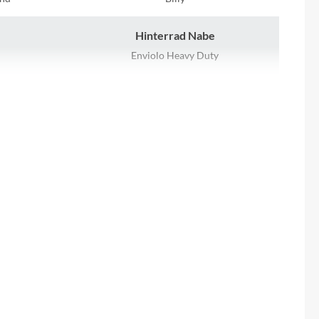
Micro
Hinterrad Nabe
NC-17
Enviolo Heavy Duty
Pegasus
Schaltwerk
Powerbar
Enviolo Heavy Duty
Racktime
Farbe
31,8 mm
petrol/black matt
RIESE & MÜLLER
Vorderrad Nabe
ROTWILD Bikes
Novatec Disc 32H
Scott
Laufradgröße
 CDX
27,5"