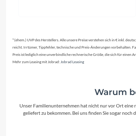
¹ (ehem.) UVP des Herstellers. Alle unsere Preise verstehen sich in € inkl. deu
reicht. Irrtümer, Tippfehler, technische und Preis-Änderungen vorbehalten. 
Preis ist lediglich eine unverbindliche rechnerische Größe, die sich für ein
Mehr zum Leasing mit Jobrad:
Jobrad Leasing
Warum be
Unser Familienunternehmen hat nicht nur vor Ort eine r
geliefert zu bekommen. Bei uns finden Sie sogar noch