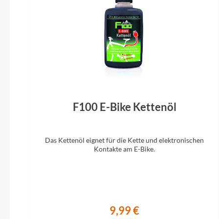
SHIMANO
SKS
Gepäckträger
Riese & Müller, Cargo-Frontgepäckträger
Enviolo
SRAM
Steuersatz
Tip Top
Cane Creek 1.5 Viscoset Blocker
Selle
F100 E-Bike Kettenöl
Unleazhed
Sattelstütze
Voxom
Das Kettenöl eignet für die Kette und elektronischen
By.Schulz G.2 ST
Kontakte am E-Bike.
Woom
Zipp
9,99 €