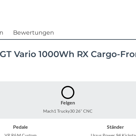
Focus
Ghost
en
Bewertungen
Gudereit
Hercules
2 GT Vario 1000Wh RX Cargo-Fr
KLICKfix
KTM
Felgen
Lezyne
Mach1 Trucky30 26" CNC
Lupine
Pedale
Ständer
VP R&M Custom
Ursus Power 94 Kickst