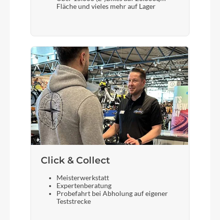
Fläche und vieles mehr auf Lager
Akku
Akku Bosch PowerPack Frame 725
Laufradgröße
20"/26"
Schalthebel
Enviolo grip shift Twist Display Pure, continuous
Click & Collect
Bremshebel
Meisterwerkstatt
Tektro
Expertenberatung
Probefahrt bei Abholung auf eigener
Teststrecke
Schloss