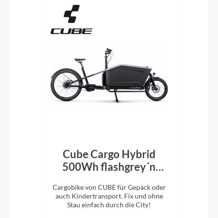
Cube Cargo Hybrid
i:
t
500Wh flashgrey´n
54
´black
ility
Cargobike von CUBE für Gepäck oder
Kom
auch Kindertransport. Fix und ohne
Env
Stau einfach durch die City!