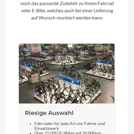
noch das passende Zubehör zu Ihrem Fahrrad
oder E-Bike, welches auch bei einer Lieferung
Motor
auf Wunsch montiert werden kann.
Bosch Performance Line (smart system)
Kette
Gates drive belt CDX
Rücklicht
Büchel Z-Fire Mini
Vorderrad Nabe
Novatec Disc 32H
Riesige Auswahl
Fahrräder für jede Art von Fahrer und
Scheinwerfer
Einsatzzweck
Herrmans H-Black MR8
Über 15.000 (E-)Bikes auf 20.000qm