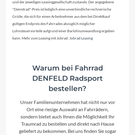
Schaltwerk
und der jeweiligen Leasinggesellschaft zustande. Der angegebene
"Dienstrad"-Preis ist lediglich eine unverbindliche rechnerische
Enviolo 380
Größe, die sich für einen Arbeitnehmer aus dem bei Direktkauf
gültigen Endpreis des Fahrrades abzüglich möglicher
Rahmenmaterial
Lohnsteuervorteile aufgrund einer Barlohnumwandlung ergeben
kann. Mehr zum Leasing mit Jobrad:
Jobrad Leasing
Aluminium
Kurbelgarnitur
Warum bei Fahrrad
FSA CK-601 170mm schwarz
DENFELD Radsport
bestellen?
Lenker
Satori Noirette Plus, 31,8 mm, Alu
Unser Familienunternehmen hat nicht nur vor
Ort eine riesige Auswahl an Fahrrädern,
Farbe
sondern bietet auch Ihnen die Möglichkeit Ihr
Traumrad zu bestellen und direkt nach Hause
black
geliefert zu bekommen. Bei uns finden Sie sogar