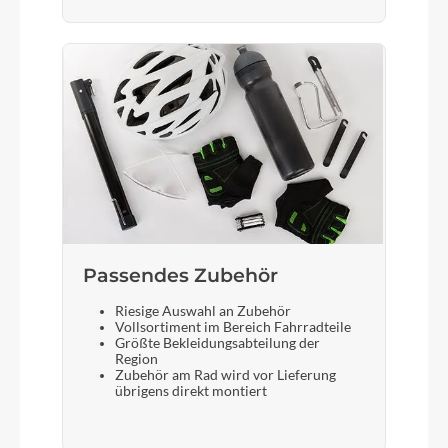
ABUS Shield X+
Steuersatz
Cane Creek ViscoSet; Dia Compe ST2
Sattel
Selle Royal Essenza Eco Male
Passendes Zubehör
Gabel
SR Suntour Mobie A32, 20", 50mm
Riesige Auswahl an Zubehör
Vollsortiment im Bereich Fahrradteile
Größte Bekleidungsabteilung der
Region
Zubehör am Rad wird vor Lieferung
Display
übrigens direkt montiert
Bosch Purion 200