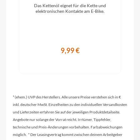
Das Kettenöl eignet für die Kette und
Schwalbe Super Moto-X 62-559 Reflex
elektronischen Kontakte am E-Bike.
Hinterrad Nabe
Enviolo 380, 36H
9,99 €
Extras
Box mit flachem Cover
Sattelklemme
TranzX, 40,0 mm, QR
¹ (ehem.) UVP des Herstellers. Alle unsere Preise verstehen sich in €
inkl. deutscher MwSt. Einzelheiten zu den individuellen Versandkosten
und Lieferzeiten erfahren Sie auf der jeweiligen Produktdetailseite.
Griffe
Angebote nur solange der Vorrat reicht. Irrtümer, Tippfehler,
Herrmans Grips Line
technische und Preis-Änderungen vorbehalten. Farbabweichungen
möglich. * Der Leasingvertrag kommt zwischen deinem Arbeitgeber