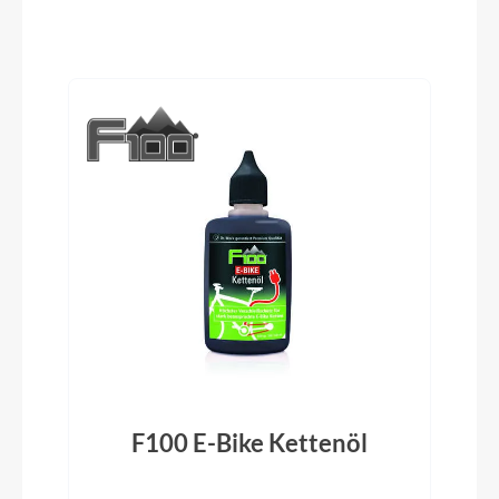
Produktgalerie überspringen
Glocke
Billy
Vorbau
Satori, 60 mm, +/-17°
Rahmentyp
Lastenrad
Modelljahr
2023
F100 E-Bike Kettenöl
Hinterreifen