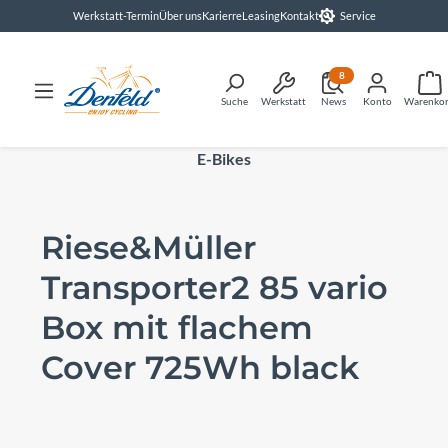
Werkstatt-Termin
Über uns
Karierre
Leasing
Kontakt
Service
alt springen
8
Suche
Werkstatt
News
Konto
Warenko
E-Bikes
Riese&Müller
Transporter2 85 vario
Box mit flachem
Cover 725Wh black