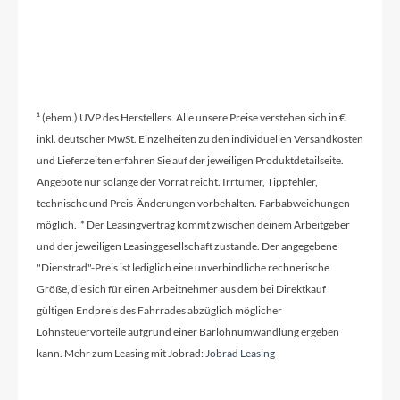
¹ (ehem.) UVP des Herstellers. Alle unsere Preise verstehen sich in €
inkl. deutscher MwSt. Einzelheiten zu den individuellen Versandkosten
und Lieferzeiten erfahren Sie auf der jeweiligen Produktdetailseite.
Angebote nur solange der Vorrat reicht. Irrtümer, Tippfehler,
technische und Preis-Änderungen vorbehalten. Farbabweichungen
möglich. * Der Leasingvertrag kommt zwischen deinem Arbeitgeber
und der jeweiligen Leasinggesellschaft zustande. Der angegebene
"Dienstrad"-Preis ist lediglich eine unverbindliche rechnerische
Größe, die sich für einen Arbeitnehmer aus dem bei Direktkauf
gültigen Endpreis des Fahrrades abzüglich möglicher
Lohnsteuervorteile aufgrund einer Barlohnumwandlung ergeben
kann. Mehr zum Leasing mit Jobrad:
Jobrad Leasing