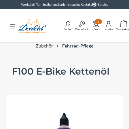
Werkstatt-Termin
Über uns
Karierre
Leasing
Kontakt
Service
alt springen
8
Suche
Werkstatt
News
Konto
Warenko
Zubehör
Fahrrad-Pflege
F100 E-Bike Kettenöl