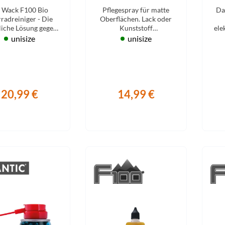
. Wack F100 Bio
Pflegespray für matte
Da
radreiniger - Die
Oberflächen. Lack oder
liche Lösung gegen
Kunststoff
ele
rschmutzung am
(Fahrradrahmen, Helm,
unisize
unisize
Fahrrad.
uvm) pflegt diese und
bietet langen Schutz.
20,99 €
14,99 €