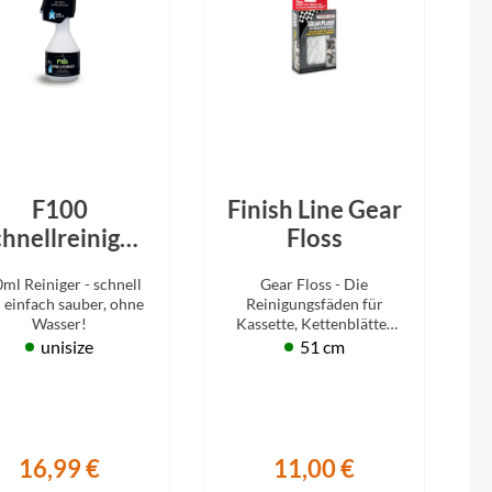
BySchulz
schnell...
schauen auf eine lange ...
haben wir für diese Notfälle eine riesen
Menge der wichtigsten Fahrrad-Ersatzteile
direkt auf Lager. Sowohl für Rennräder,
Contec
Mountainbikes, Trekking-Räder oder...
Crane Bell
Deuter
F100
Finish Line Gear
hnellreiniger
Floss
Dynamic
500ml
ml Reiniger - schnell
Gear Floss - Die
 einfach sauber, ohne
Reinigungsfäden für
Ergon
Wasser!
Kassette, Kettenblätter
und Co.
unisize
51 cm
F100
Finish Line
16,99 €
11,00 €