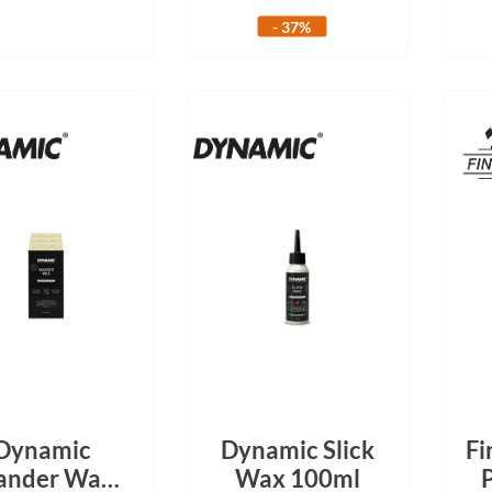
Focus
- 37%
Ghost
Gudereit
Hercules
KLICKfix
KTM
Lezyne
Lupine
Dynamic
Dynamic Slick
Fi
nder Wax
Wax 100ml