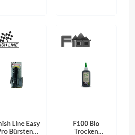
Fuxon
Giro
Haibike
i:SY
Knog
Kärcher
Litemove
Mammut
nish Line Easy
F100 Bio
Pro Bürsten-
Trocken