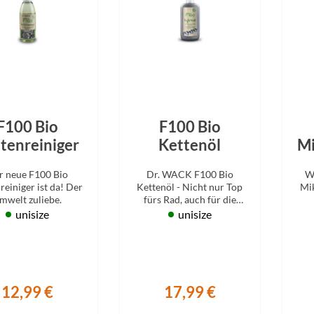
Sigg
Sportourer
Tenways
Topeak
F100 Bio
F100 Bio
tenreiniger
Kettenöl
Mi
Uvex
r neue F100 Bio
Dr. WACK F100 Bio
W
reiniger ist da! Der
Kettenöl - Nicht nur Top
Mik
Widek
mwelt zuliebe.
fürs Rad, auch für die
Natur!
unisize
unisize
Yazoo
12,99 €
17,99 €