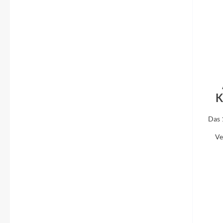
K
Das 
Ve
Korr
Abwa