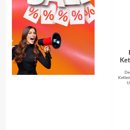
SHIMANO
SKS
SRAM
Tip Top
Ket
Unleazhed
De
Ketten
Voxom
U
Woom
Zipp