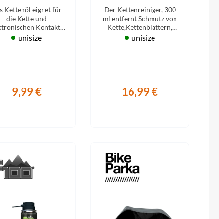
s Kettenöl eignet für
Der Kettenreiniger, 300
die Kette und
ml entfernt Schmutz von
ktronischen Kontakte
Kette,Kettenblättern,
am E-Bike.
Felgen....
unisize
unisize
9,99 €
16,99 €