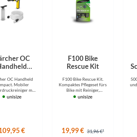
Busch & Müller
kes
chen
Aktuelle Angebote
Aktuelle Angebote
Aktuelle Angebote
Comus
k
Werkzeuge
ng
Imbussschlüssel
Crane
mputer
Multifunktions-Tools
n
Schraubendreher
CUBE
Sonstiges
ärcher OC
F100 Bike
Torxschlüssel
Handheld
Rescue Kit
Sc
Dr. Wack
Werkzeug - Bremsen
Compact
her OC Handheld
F100 Bike Rescue Kit.
500
Werkzeug - Kette
mpact. Mobiler
Kompaktes Pflegeset fürs
und
Endura
Werkzeug - Pedale
rdruckreiniger mit
Bike mit Reiniger,
tegriertem Akku.
Schnellreiniger, Kettenöl
unisize
unisize
Werkzeug - Reifen
und Tuch.
Evoc
Werkzeug - Zahnkranz
Fahrrad Denfeld Radsport
109,95 €
19,99 €
31,96 €