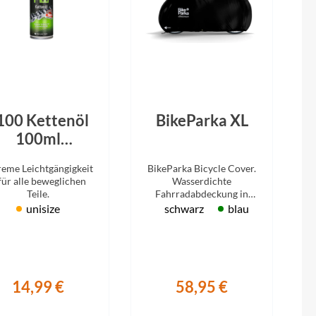
100 Kettenöl
BikeParka XL
100ml
Aerosoldose
reme Leichtgängigkeit
BikeParka Bicycle Cover.
für alle beweglichen
Wasserdichte
Teile.
Fahrradabdeckung in
Standardgröße.
unisize
schwarz
blau
14,99 €
58,95 €