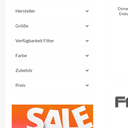
Mavic
Dyna
Hersteller
Endu
MonkeyLink
Größe
Ortlieb
Verfügbarkeit Filter
Pitlock
Farbe
Profile Design
Zubehör
Reich
Preis
Rixen & Kaul
S'COOL