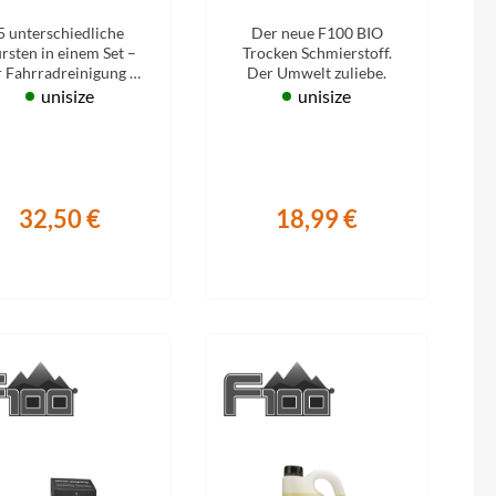
Micro
Set
Schmierstoff
5 unterschiedliche
Der neue F100 BIO
rsten in einem Set –
Trocken Schmierstoff.
NC-17
r Fahrradreinigung &
Der Umwelt zuliebe.
Pflege.
unisize
unisize
Pegasus
Powerbar
32,50 €
18,99 €
Racktime
RIESE & MÜLLER
ROTWILD Bikes
Scott