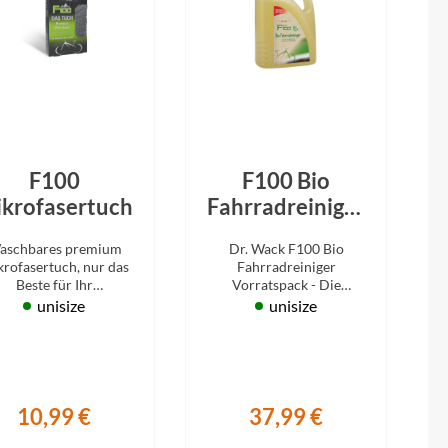
Sigma
SQlab
Thule
Uebler
F100
F100 Bio
krofasertuch
Fahrradreiniger
VDO
2L
aschbares premium
Dr. Wack F100 Bio
rofasertuch, nur das
Fahrradreiniger
Winora
Beste für Ihr
Vorratspack - Die
Schmuckstück.
natürliche Lösung gegen
unisize
unisize
Verschmutzung am
Zefal
Fahrrad.
10,99 €
37,99 €