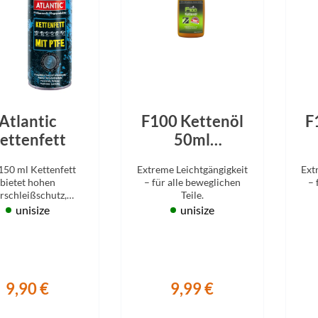
Atlantic
F100 Kettenöl
F
ettenfett
50ml
Tropfflasche
150 ml Kettenfett
Extreme Leichtgängigkeit
Ext
bietet hohen
– für alle beweglichen
– 
rschleißschutz,
Teile.
osionsschutz und
unisize
unisize
schbeständigkeit.
9,90 €
9,99 €