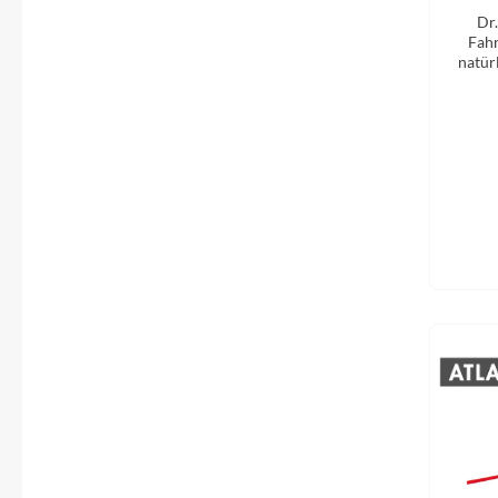
Dr
Fahr
natür
Ve