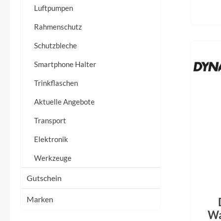
Flyer
Luftpumpen
Rahmenschutz
Garmin
Schutzbleche
Gore
Smartphone Halter
Trinkflaschen
Hebie
Aktuelle Angebote
Kettler Alu Rad
Transport
Koga
Elektronik
Werkzeuge
Lapierre
Gutschein
Lizard Skins
Marken
Wa