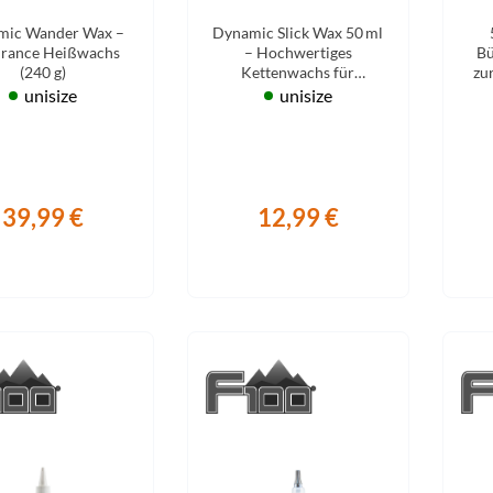
Mcfk
240g
mic Wander Wax –
Dynamic Slick Wax 50 ml
rance Heißwachs
– Hochwertiges
Bü
Mounty
(240 g)
Kettenwachs für
zu
zuverlässige Schmierung
unisize
unisize
und Pflege.
Park Tool
POC
39,99 €
12,99 €
PUKY
RFR
RockShox
Schwalbe