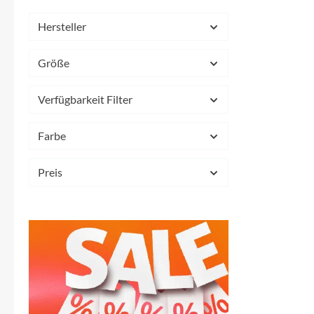
Mavic
Hersteller
MonkeyLink
Größe
Ortlieb
Verfügbarkeit Filter
Pitlock
Farbe
Profile Design
Preis
Reich
Rixen & Kaul
S'COOL