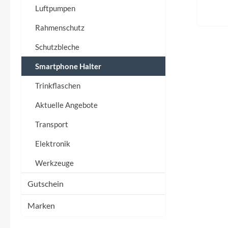
Flyer
Luftpumpen
Rahmenschutz
Garmin
Schutzbleche
Gore
Smartphone Halter
Trinkflaschen
Hebie
Aktuelle Angebote
Kettler Alu Rad
Transport
Koga
Elektronik
Werkzeuge
Lapierre
Gutschein
Lizard Skins
Marken