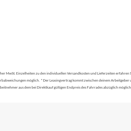
Sigg
Sportourer
Tenways
Topeak
Uvex
tscher MwSt. Einzelheiten zu den individuellen Versandkosten und Lieferzeiten erfahren 
Farbabweichungen möglich. * Der Leasingvertrag kommt zwischen deinem Arbeitgeber un
Widek
en Arbeitnehmer aus dem bei Direktkauf gültigen Endpreis des Fahrrades abzüglich mög
Yazoo