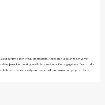
Sigma
SQlab
Thule
Uebler
VDO
Sie auf der jeweiligen Produktdetailseite. Angebote nur solange der Vorrat
d der jeweiligen Leasinggesellschaft zustande. Der angegebene "Dienstrad"-
Winora
licher Lohnsteuervorteile aufgrund einer Barlohnumwandlung ergeben kann.
Zefal