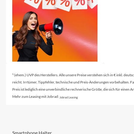
SHIMANO
SKS
SRAM
Tip Top
Unleazhed
¹ (ehem.) UVP des Herstellers. Alle unsere Preise verstehen sich in € inkl. deu
reicht. Irrtümer, Tippfehler, technische und Preis-Änderungen vorbehalten. 
Voxom
Preis ist lediglich eine unverbindliche rechnerische Größe, die sich für ein
Mehr zum Leasing mit Jobrad:
Jobrad Leasing
Woom
Zipp
Smartphone Halter