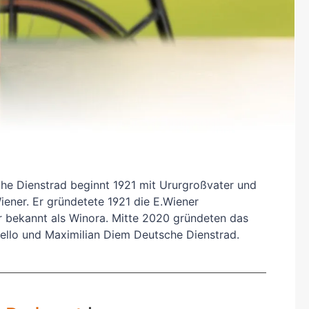
BySchulz
schnell...
schauen auf eine lange ...
haben wir für diese Notfälle eine riesen
Menge der wichtigsten Fahrrad-Ersatzteile
direkt auf Lager. Sowohl für Rennräder,
Contec
Mountainbikes, Trekking-Räder oder...
Crane Bell
Deuter
Dynamic
he Dienstrad beginnt 1921 mit Ururgroßvater und
Ergon
ener. Er gründetete 1921 die E.Wiener
r bekannt als Winora. Mitte 2020 gründeten das
F100
ello und Maximilian Diem Deutsche Dienstrad.
Finish Line