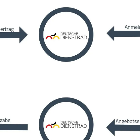
Mcfk
Mounty
Park Tool
POC
PUKY
RFR
RockShox
Schwalbe