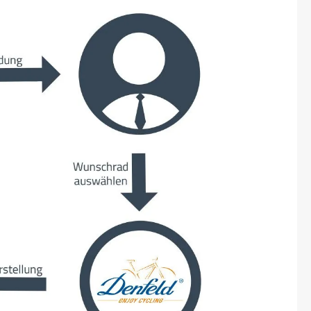
Micro
NC-17
Pegasus
Powerbar
Racktime
RIESE & MÜLLER
ROTWILD Bikes
Scott