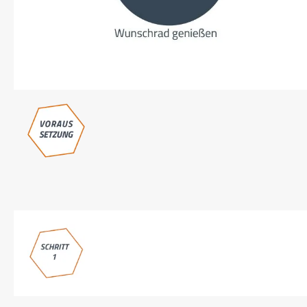
SHIMANO
SKS
SRAM
Tip Top
Unleazhed
Voxom
Woom
Zipp