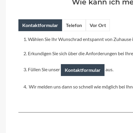
Wie kann ich m
Flyer
Garmin
Kontaktformular
Telefon
Vor Ort
Gore
Wählen Sie Ihr Wunschrad entspannt von Zuhause 
Hebie
Erkundigen Sie sich über die Anforderungen bei Ihre
Kettler Alu Rad
Füllen Sie unser
aus.
Kontaktformular
Koga
Wir melden uns dann so schnell wie möglich bei Ihn
Lapierre
Lizard Skins