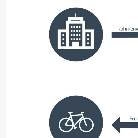
Mavic
MonkeyLink
Ortlieb
Pitlock
Profile Design
Reich
Rixen & Kaul
S'COOL