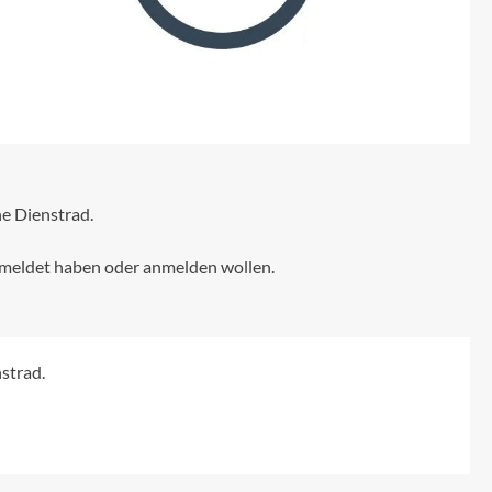
Sigma
SQlab
Thule
Uebler
e Dienstrad.
VDO
gemeldet haben oder anmelden wollen.
Winora
Zefal
strad.