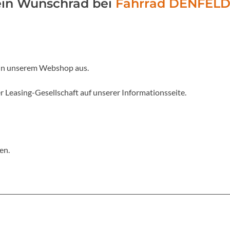
ein Wunschrad bei
F
a
h
r
r
a
d
D
E
N
F
E
L
Focus
Ghost
Gudereit
in unserem Webshop aus.
Hercules
r Leasing-Gesellschaft auf unserer Informationsseite.
KLICKfix
KTM
en.
Lezyne
Lupine