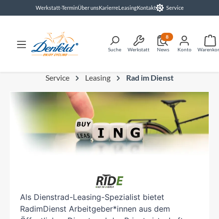
Werkstatt-Termin
Über uns
Karierre
Leasing
Kontakt
Service
alt springen
8
Suche
Werkstatt
News
Konto
Warenko
Service
Leasing
Rad im Dienst
Als Dienstrad-Leasing-Spezialist bietet
RadimDienst Arbeitgeber*innen aus dem