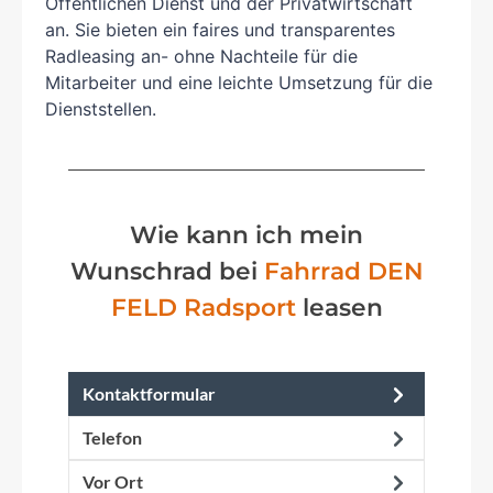
Öffentlichen Dienst und der Privatwirtschaft
an. Sie bieten ein faires und transparentes
Radleasing an- ohne Nachteile für die
Mitarbeiter und eine leichte Umsetzung für die
Dienststellen.
Wie kann ich mein
Wunschrad bei
F
a
h
r
r
a
d
D
E
N
F
E
L
D
R
a
d
s
p
o
r
t
leasen
Kontaktformular
Telefon
Vor Ort