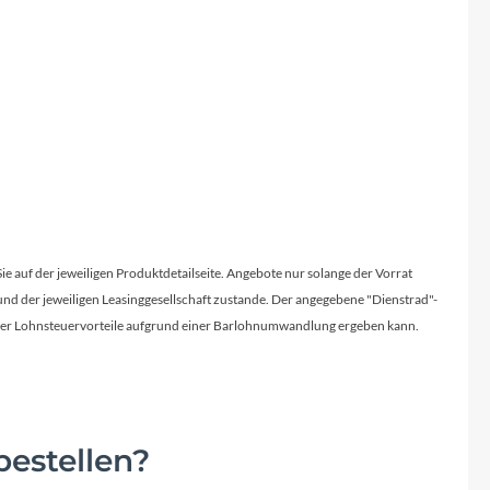
Sie auf der jeweiligen Produktdetailseite. Angebote nur solange der Vorrat
d der jeweiligen Leasinggesellschaft zustande. Der angegebene "Dienstrad"-
licher Lohnsteuervorteile aufgrund einer Barlohnumwandlung ergeben kann.
estellen?