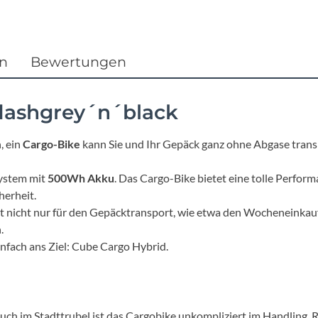
Focus
Ghost
en
Bewertungen
Gudereit
lashgrey´n´black
Hercules
, ein
Cargo-Bike
kann Sie und Ihr Gepäck ganz ohne Abgase transp
KLICKfix
system mit
500Wh Akku
. Das Cargo-Bike bietet eine tolle Perform
herheit.
KTM
st nicht nur für den Gepäcktransport, wie etwa den Wocheneinkauf
.
Lezyne
infach ans Ziel: Cube Cargo Hybrid.
Lupine
ch im Stadttrubel ist das Cargobike unkompliziert im Handling. 