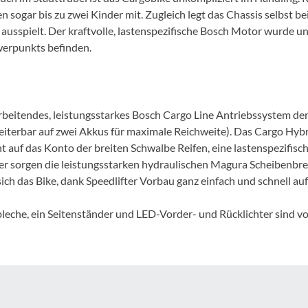
Mcfk
en sogar bis zu zwei Kinder mit. Zugleich legt das Chassis selbst b
 ausspielt. Der kraftvolle, lastenspezifische Bosch Motor wurde un
Mounty
werpunkts befinden.
Park Tool
beitendes, leistungsstarkes Bosch Cargo Line Antriebssystem der 
POC
terbar auf zwei Akkus für maximale Reichweite). Das Cargo Hybr
geht auf das Konto der breiten Schwalbe Reifen, eine lastenspezifi
PUKY
r sorgen die leistungsstarken hydraulischen Magura Scheibenbrem
h das Bike, dank Speedlifter Vorbau ganz einfach und schnell auf 
RFR
eche, ein Seitenständer und LED-Vorder- und Rücklichter sind von
RockShox
Schwalbe