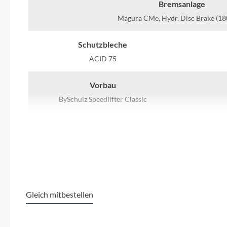
SHIMANO
Bremsanlage
Magura CMe, Hydr. Disc Brake (18
SKS
Schutzbleche
SRAM
ACID 75
Vorbau
Tip Top
BySchulz Speedlifter Classic
Unleazhed
Hinterrad Nabe
Enviolo Cargo,380%, 10x135mm
ACID
Voxom
Rahmenmaterial
Woom
Aluminum
AC
Gleich mitbestellen
Zipp
Farbe
flashgrey´n´black
Bosch Dri
Produktgalerie überspringen