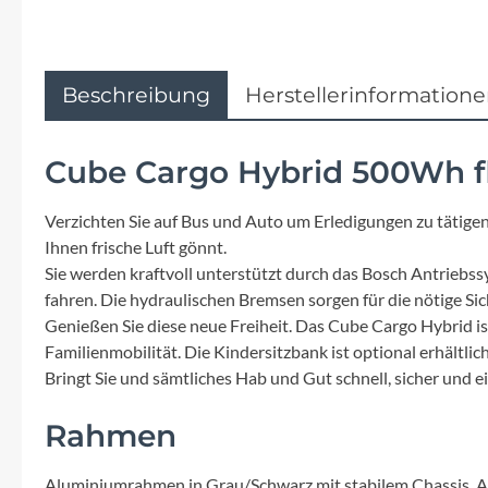
Flyer
Garmin
Beschreibung
Herstellerinformation
Gore
Cube Cargo Hybrid 500Wh f
Hebie
Verzichten Sie auf Bus und Auto um Erledigungen zu tätigen
Kettler Alu Rad
Ihnen frische Luft gönnt.
Sie werden kraftvoll unterstützt durch das Bosch Antriebs
fahren. Die hydraulischen Bremsen sorgen für die nötige Sic
Koga
Genießen Sie diese neue Freiheit. Das Cube Cargo Hybrid i
Familienmobilität. Die Kindersitzbank ist optional erhältlich
Lapierre
Bringt Sie und sämtliches Hab und Gut schnell, sicher und e
Rahmen
Lizard Skins
Aluminiumrahmen in Grau/Schwarz mit stabilem Chassis. Au