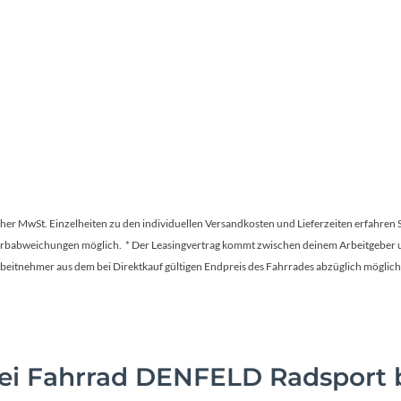
tscher MwSt. Einzelheiten zu den individuellen Versandkosten und Lieferzeiten erfahren 
Farbabweichungen möglich. * Der Leasingvertrag kommt zwischen deinem Arbeitgeber un
en Arbeitnehmer aus dem bei Direktkauf gültigen Endpreis des Fahrrades abzüglich mög
i Fahrrad DENFELD Radsport b