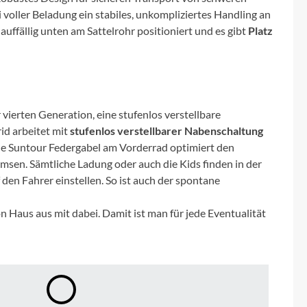
Micro
ei voller Beladung ein stabiles, unkompliziertes Handling an
auffällig unten am Sattelrohr positioniert und es gibt
Platz
NC-17
Pegasus
vierten Generation, eine stufenlos verstellbare
Powerbar
id arbeitet mit
stufenlos verstellbarer Nabenschaltung
sche Suntour Federgabel am Vorderrad optimiert den
Racktime
sen. Sämtliche Ladung oder auch die Kids finden in der
den Fahrer einstellen. So ist auch der spontane
RIESE & MÜLLER
 Haus aus mit dabei. Damit ist man für jede Eventualität
ROTWILD Bikes
Scott