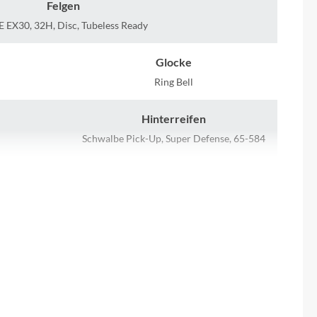
Sigma
Felgen
 EX30, 32H, Disc, Tubeless Ready
SQlab
Glocke
Thule
Ring Bell
Hinterreifen
Uebler
Schwalbe Pick-Up, Super Defense, 65-584
VDO
Schaltwerk
Enviolo Cargo manual
Winora
Lenker
Zefal
CUBE Comfort Trail Bar, 680mm
Rücklicht
ACID Mudguard Rear Light PRO-E, 12V,