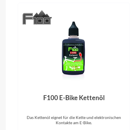
(
Vorderrad Nabe
Shimano HB-MT400, 15x100mm ,
Centerlock
Laufradgröße
20" / 27,5"
Sattel
Natural Fit Sequence Comfort
SR Su
F100 E-Bike Kettenöl
Sattelstütze
Newmen Evolution, 30.9mm
Das Kettenöl eignet für die Kette und elektronischen
Kontakte am E-Bike.