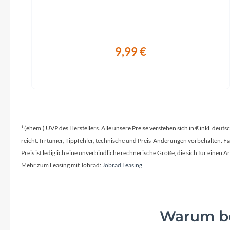
9,99 €
¹ (ehem.) UVP des Herstellers. Alle unsere Preise verstehen sich in € inkl. deu
reicht. Irrtümer, Tippfehler, technische und Preis-Änderungen vorbehalten. 
Preis ist lediglich eine unverbindliche rechnerische Größe, die sich für ein
Mehr zum Leasing mit Jobrad:
Jobrad Leasing
Warum be