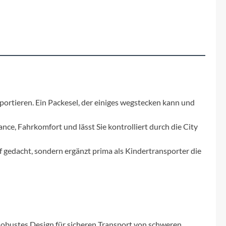
Fuxon
Giro
Haibike
i:SY
ortieren. Ein Packesel, der einiges wegstecken kann und
Knog
ance, Fahrkomfort und lässt Sie kontrolliert durch die City
Kärcher
 gedacht, sondern ergänzt prima als Kindertransporter die
Litemove
Mammut
Robustes Design für sicheren Transport von schweren