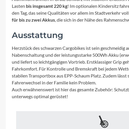
Mavic
Lasten
bis insgesamt 220 kg
! Im optionalen Kindersitz fahr
den Tag, das seine Qualitäten vor allem im Stadtverkehr voll
MonkeyLink
für bis zu zwei Akkus
, die sich in der Nähe des Rahmensch
Ortlieb
Ausstattung
Herzstück des schwarzen Cargobikes ist sein geschmeidig ar
Pitlock
Nabenschaltung und der leistungsstarke 500Wh Akku (erwei
und liefert so leichtgängigen Vortrieb. Erstklassiger Grip 
Profile Design
Fahrkomfort. Für Kontrolle und Bremskraft bei jedem Wette
stabilen Transportbox aus EPP-Schaum Platz. Zudem lässt sic
Reich
Fahrerwechsel in der Familie kein Problem.
Auch erwähnenswert ist hier das gesamte Zubehör: Schutzbl
unterwegs optimal gerüstet!
Rixen & Kaul
S'COOL