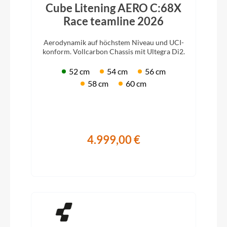
Cube Litening AERO C:68X
Race teamline 2026
Aerodynamik auf höchstem Niveau und UCI-
konform. Vollcarbon Chassis mit Ultegra Di2.
52 cm
54 cm
56 cm
58 cm
60 cm
4.999,00 €