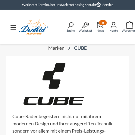
Werkstatt-Termin
Über uns
Karierre
Leasing
Kontakt
Service
alt springen
8
Suche
Werkstatt
News
Konto
Warenko
Marken
CUBE
Cube-Räder begeistern nicht nur mit ihrem
modernen Design und ihrer ausgereiften Technik,
sondern vor allem mit einem Preis-Leistungs-