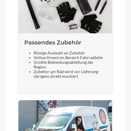
Tektro Auriga
Schloss
ABUS Shield X+
Passendes Zubehör
Steuersatz
Riesige Auswahl an Zubehör
Vollsortiment im Bereich Fahrradteile
TH No. 9, semi-integrated
Größte Bekleidungsabteilung der
Region
Zubehör am Rad wird vor Lieferung
übrigens direkt montiert
Sattel
Selle Royal Essenza Moderate
Gabel
SR Suntour Mobie A32, 20", 70mm