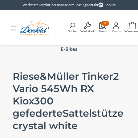
Werkstatt-Termin
Über uns
Karierre
Leasing
Kontakt
Service
alt springen
8
Suche
Werkstatt
News
Konto
Warenko
E-Bikes
Riese&Müller Tinker2
Vario 545Wh RX
Kiox300
gefederteSattelstütze
crystal white