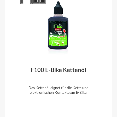
Glocke
Billy
Vorbau
Riese & Müller, adjustable height and angle
Rahmentyp
Kompaktrahmen
F100 E-Bike Kettenöl
Modelljahr
Das Kettenöl eignet für die Kette und
elektronischen Kontakte am E-Bike.
2025
Hinterrad Nabe