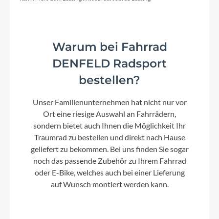
Alumimium
Warum bei Fahrrad
Kurbelgarnitur
DENFELD Radsport
FSA CK-601 170mm schwarz
bestellen?
Lenker
Unser Familienunternehmen hat nicht nur vor
Satori Horizon, 31,8 mm, 9°, B=620 mm
Ort eine riesige Auswahl an Fahrrädern,
sondern bietet auch Ihnen die Möglichkeit Ihr
Traumrad zu bestellen und direkt nach Hause
Farbe
geliefert zu bekommen. Bei uns finden Sie sogar
crystal white
noch das passende Zubehör zu Ihrem Fahrrad
oder E-Bike, welches auch bei einer Lieferung
Motor
auf Wunsch montiert werden kann.
Bosch Performance Line (smart system)