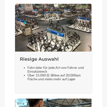
Kette
Gates drive belt CDX
Rücklicht
Busch & Müller Toplight 2C LED
Vorderrad Nabe
Riesige Auswahl
Novatec Disc 32H
Fahrräder für jede Art von Fahrer und
Einsatzzweck
Scheinwerfer
Über 15.000 (E-)Bikes auf 20.000qm
Fläche und vieles mehr auf Lager
Supernova mini 2
Akku
Akku Bosch PowerPack Frame 545