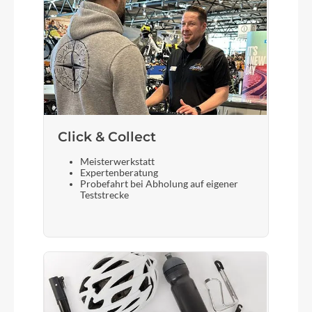
Nabenritzel
22T, for Gates drive belt CDX
Laufradgröße
20"
Click & Collect
Meisterwerkstatt
Gepäckträger
Expertenberatung
Probefahrt bei Abholung auf eigener
Riese & Müller, Racktime
Teststrecke
Schalthebel
Enviolo grip shift Twist Display Pure, continuous
Bremshebel