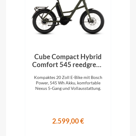
T
Cube Compact Hybrid
t
Comfort 545 reedgreen
´n´reflex 2026
kte
Kompaktes 20 Zoll E-Bike mit Bosch
Ko
Power, 545 Wh Akku, komfortable
sch
.
Nexus 5-Gang und Vollausstattung.
10-G
2.599,00 €
€