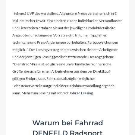
Sattelklemme
¹ (ehem.) UVP des Herstellers. Alle unsere Preise verstehen sich in €
QR, black
inkl. deutscher MwSt. Einzelheiten zu den individuellen Versandkosten
und Lieferzeiten erfahren Sie auf der jeweiligen Produktdetailseite.
Griffe
Angebote nur solange der Vorrat reicht. Irrtümer, Tippfehler,
Ergo, integrierte Klemmung
technische und Preis-Änderungen vorbehalten. Farbabweichungen
möglich. * Der Leasingvertrag kommt zwischen deinem Arbeitgeber
und der jeweiligen Leasinggesellschaft zustande. Der angegebene
Ladegerät
"Dienstrad"-Preis ist lediglich eine unverbindliche rechnerische
Größe, die sich für einen Arbeitnehmer aus dem bei Direktkauf
Bosch, 2A
gültigen Endpreis des Fahrrades abzüglich möglicher
Lohnsteuervorteile aufgrund einer Barlohnumwandlung ergeben
kann. Mehr zum Leasing mit Jobrad:
Jobrad Leasing
Schaltwerk
Shimano Nexus 8-Gang, Rücktrittbremse
Warum bei Fahrrad
Rahmenmaterial
DENFELD Radsport
Aluminium