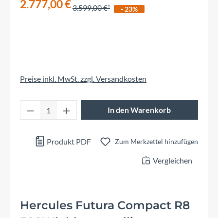
2.777,00 €
3.599,00 €
- 23%
Preise inkl. MwSt. zzgl. Versandkosten
Produkt Anzahl: Gib den gewünschten Wert 
In den Warenkorb
Produkt PDF
Zum Merkzettel hinzufügen
Vergleichen
Hercules Futura Compact R8