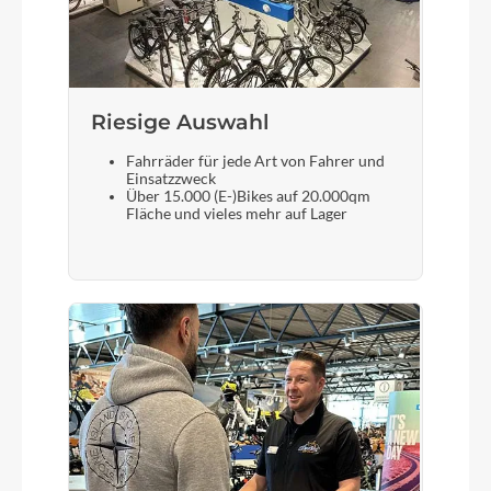
Bosch Active Line Plus 25/50Nm
Kette
KMC Z1eHX
Riesige Auswahl
Fahrräder für jede Art von Fahrer und
Einsatzzweck
Rücklicht
Über 15.000 (E-)Bikes auf 20.000qm
Fläche und vieles mehr auf Lager
Busch & Müller Toplight 2C, LED
Vorderrad Nabe
Shimano HB-RM35, QR, Centerlock
Gewicht
25 kg