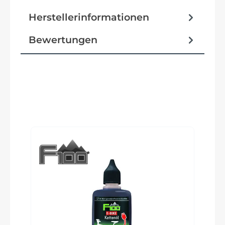
eCompact Series, AL6061
Herstellerinformationen
Bewertungen
Reifen
Schwalbe Big Ben Performance, RaceGuard, 55-
507
Schutzbleche
Produktgalerie überspringen
SKS, B60, Kunststoff
Pedale
Wellgo F268, AL/Kunststoff, faltbar
Ständer