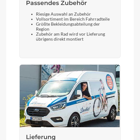
Passendes Zubehör
Bremshebel
Riesige Auswahl an Zubehör
Vollsortiment im Bereich Fahrradteile
Tektro HD-T280
Größte Bekleidungsabteilung der
Region
Zubehör am Rad wird vor Lieferung
übrigens direkt montiert
Steuersatz
FSA No. 83RO, semi integrated, 1.5"
Sattel
Selle Royal Lookin Relaxed
Gabel
AL, starr, Schaft 1.5"
Display
Lieferung
Bosch Intuvia