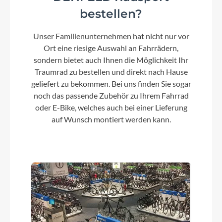
bestellen?
Kurbelgarnitur
Unser Familienunternehmen hat nicht nur vor
FSA CK-220
Ort eine riesige Auswahl an Fahrrädern,
sondern bietet auch Ihnen die Möglichkeit Ihr
Kassette
Traumrad zu bestellen und direkt nach Hause
geliefert zu bekommen. Bei uns finden Sie sogar
Shimano 20T
noch das passende Zubehör zu Ihrem Fahrrad
oder E-Bike, welches auch bei einer Lieferung
auf Wunsch montiert werden kann.
Lenker
Kalloy HB-TR-2, 31.8 mm, 25° backsweep
Farbe
bluemetallic-matt
Motor