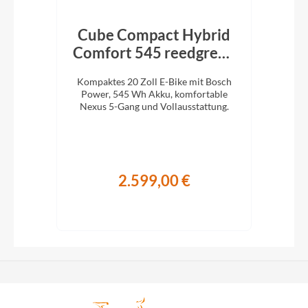
T
Cube Compact Hybrid
t
Comfort 545 reedgreen
´n´reflex 2026
kte
Kompaktes 20 Zoll E-Bike mit Bosch
Ko
Power, 545 Wh Akku, komfortable
sch
.
Nexus 5-Gang und Vollausstattung.
10-G
2.599,00 €
€