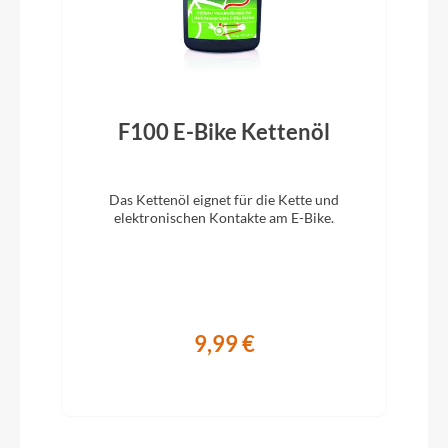
StandWell, Hinterbauständer
Vorbau
Zecure AllUp + Up2+, verstellbar, 150 mm
F100 E-Bike Kettenöl
Höhenverstellung
Rahmentyp
Das Kettenöl eignet für die Kette und
Kompaktrahmen
elektronischen Kontakte am E-Bike.
Modelljahr
2024
9,99 €
Hinterrad Nabe
Shimano Nexus 8-Gang, Rücktrittbremse