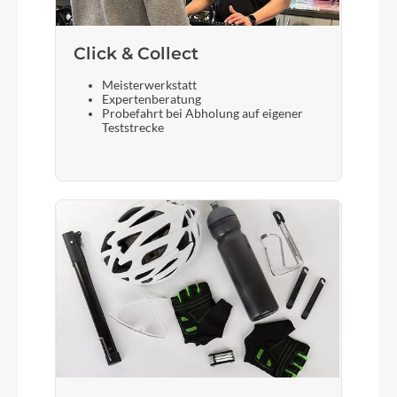
Scheinwerfer
Hercules, FS-50, bis zu 50 Lux
Click & Collect
Meisterwerkstatt
Akku
Expertenberatung
Probefahrt bei Abholung auf eigener
Bosch PowerPack 500 Rahmenakku
Teststrecke
Laufradgröße
24 Zoll
Gepäckträger
Monkey Load, Systemträger, Federklappe
Schalthebel
Shimano SL-C6000-8