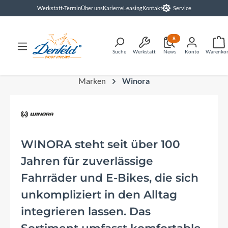
Werkstatt-Termin
Über uns
Karierre
Leasing
Kontakt
Service
alt springen
8
Suche
Werkstatt
News
Konto
Warenko
Marken
Winora
WINORA steht seit über 100
Jahren für zuverlässige
Fahrräder und E-Bikes, die sich
unkompliziert in den Alltag
integrieren lassen. Das