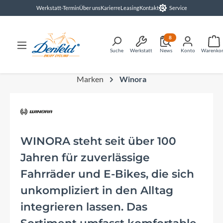
Werkstatt-Termin
Über uns
Karierre
Leasing
Kontakt
Service
alt springen
8
Suche
Werkstatt
News
Konto
Warenko
Marken
Winora
WINORA steht seit über 100
Jahren für zuverlässige
Fahrräder und E-Bikes, die sich
unkompliziert in den Alltag
integrieren lassen. Das