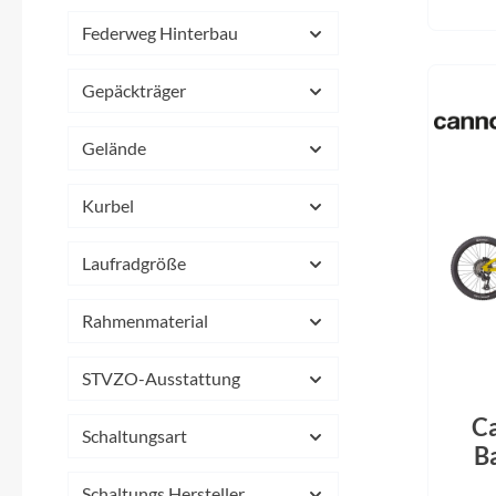
Mavic
Federweg Hinterbau
MonkeyLink
Gepäckträger
Ortlieb
Gelände
Pitlock
Kurbel
Profile Design
Laufradgröße
Reich
Rahmenmaterial
Rixen & Kaul
STVZO-Ausstattung
C
S'COOL
Schaltungsart
B
Pho
Schaltungs Hersteller