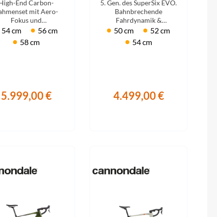
Sigma
High-End Carbon-
5. Gen. des SuperSix EVO.
rameset 2026
ahmenset mit Aero-
Bahnbrechende
Fokus und
Fahrdynamik &
SQlab
mpromissloser Race-
unvergleichliches
54 cm
56 cm
50 cm
52 cm
Geometrie.
Handling. Mit Shimano
58 cm
54 cm
105 Di2.
Thule
Uebler
5.999,00 €
4.499,00 €
VDO
Winora
Zefal