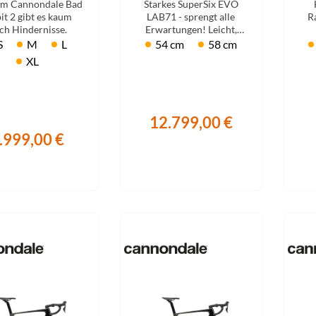
Sigg
em Cannondale Bad
Starkes SuperSix EVO
2026
2026
F
it 2 gibt es kaum
LAB71 - sprengt alle
R
ch Hindernisse.
Erwartungen! Leicht,
Sportourer
schnell & aerodynamisch.
ko
S
M
L
54 cm
58 cm
XL
Tenways
Topeak
12.799,00 €
.999,00 €
Uvex
Widek
Yazoo