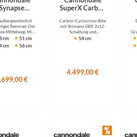
Synapse
SuperX Carbon
bon 5 Black
3 Raw
Ca
 außergewöhnlich
Carbon-Cyclocross-Bike
2026
2
itiges Rennrad. Der
mit Shimano GRX 2x12-
ne Mittelweg. Mit
Schaltung und
Gra
Shimano 105.
Scheibenbremsen.
Fe
8 cm
51 cm
54 cm
G
4 cm
56 cm
4.499,00 €
.699,00 €