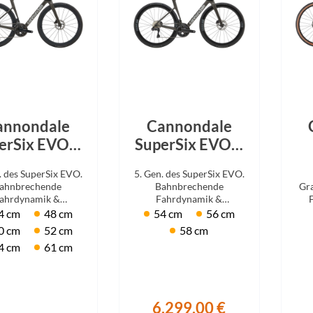
annondale
Cannondale
erSix EVO 5
SuperSix EVO 2
Raw 2026
Raw 2026
C
. des SuperSix EVO.
5. Gen. des SuperSix EVO.
ahnbrechende
Bahnbrechende
Gra
ahrdynamik &
Fahrdynamik &
vergleichliches
unvergleichliches
S
4 cm
48 cm
54 cm
56 cm
ling. Mit Shimano
Handling. Mit Ultegra
0 cm
52 cm
58 cm
105 Di2.
Di2.
4 cm
61 cm
6.299,00 €