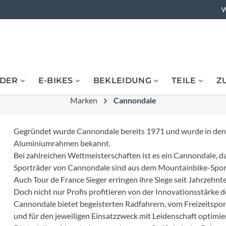
W
DER
E-BIKES
BEKLEIDUNG
TEILE
Z
bikes
ikes
Barends
 Heimtraining
Acid
Rennräder
E-Urbanbikes
Hosen
Ketten
Flaschenhalter
 & Nahrungsergänzung
Marken
Cannondale
Rennräder
Flaschen-Zubehör
Assos
Lenkerband
rt
ner
Triathlonrad
 BMX
Cyclocrossrad
kleidung
Rucksäcke & Zubehör
Gegründet wurde Cannondale bereits 1971 und wurde in den f
Avid
Reifen
Aluminiumrahmen bekannt.
Gravelbikes
bikes
tänder
E-Rennräder
Rucksäcke
Fahrrad-Pflege
Bei zahlreichen Weltmeisterschaften ist es ein Cannondale, da
Sporträder von Cannondale sind aus dem Mountainbike-Spor
emmschellen
Bell
Schaltwerke
Bikes
hutz
Kids E-Bikes
Klingel
Westen
Auch Tour de France Sieger erringen ihre Siege seit Jahrzehn
Doch nicht nur Profis profitieren von der Innovationsstärke 
tze
Bioracer
Sättel
bis 45 kmh
chutz
E-ATB
Schutzbleche
Cannondale bietet begeisterten Radfahrern, vom Freizeitsport
und für den jeweiligen Einsatzzweck mit Leidenschaft optimie
Fitnessräder
Urban & Lifestylebikes