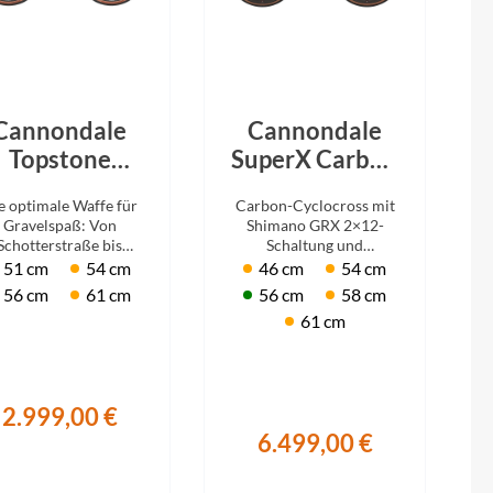
Fuxon
Giro
Haibike
Cannondale
Cannondale
Topstone
SuperX Carbon
rbon 3 GRX -
2 Cashmere
i:SY
e optimale Waffe für
Carbon-Cyclocross mit
x Moonrock
2026
Gravelspaß: Von
Shimano GRX 2×12-
2026
Schotterstraße bis
Schaltung und
Knog
Singletrail! Kingpin
hydraulischen
51 cm
54 cm
46 cm
54 cm
Hinterbau und GRX
Scheibenbremsen.
56 cm
61 cm
56 cm
58 cm
Schaltung.
Kärcher
61 cm
Litemove
2.999,00 €
Mammut
6.499,00 €