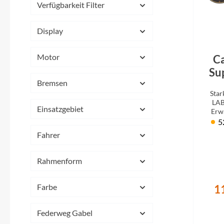
Flyer
Verfügbarkeit Filter
Garmin
Display
Gore
Motor
C
Su
Bremsen
Hebie
Star
Cas
LAB
Einsatzgebiet
Erwa
Kettler Alu Rad
schnel
5
Fahrer
Koga
Rahmenform
Lapierre
Farbe
1
Lizard Skins
Federweg Gabel