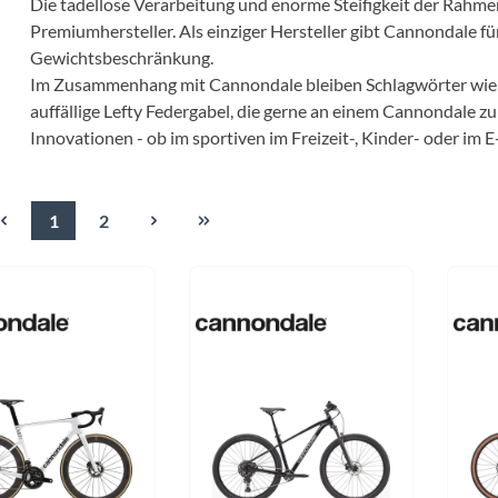
Busch & Müller
Die tadellose Verarbeitung und enorme Steifigkeit der Rahmen
kes
chen
Aktuelle Angebote
Aktuelle Angebote
Premiumhersteller. Als einziger Hersteller gibt Cannondale f
Aktuelle Angebote
Gewichtsbeschränkung.
Comus
k
Werkzeuge
Im Zusammenhang mit Cannondale bleiben Schlagwörter wie d
ng
Imbussschlüssel
auffällige Lefty Federgabel, die gerne an einem Cannondale 
Crane
mputer
Multifunktions-Tools
Innovationen - ob im sportiven im Freizeit-, Kinder- oder im E
n
Schraubendreher
CUBE
Sonstiges
1
2
Torxschlüssel
Seite
Seite
Dr. Wack
Werkzeug - Bremsen
Werkzeug - Kette
Endura
Werkzeug - Pedale
Werkzeug - Reifen
Evoc
Werkzeug - Zahnkranz
Fahrrad Denfeld Radsport