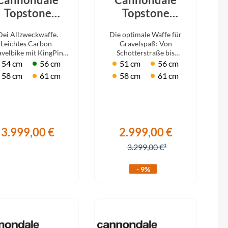
Topstone
Topstone
rbon 2 GRX -
Carbon 3 GRX
Dei Allzweckwaffe.
Die optimale Waffe für
x Tiger Shark
2x Smoke Black
Leichtes Carbon-
Gravelspaß: Von
2026
velbike mit KingPin-
Schotterstraße bis
derung und Shimano
Singletrail! Kingpin
54 cm
56 cm
51 cm
56 cm
RX 2x12 Schaltung.
Hinterbau und GRX
58 cm
61 cm
58 cm
61 cm
Schaltung.
3.999,00 €
2.999,00 €
3.299,00 €
- 9%