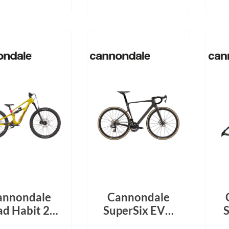
Mcfk
Mounty
Park Tool
POC
PUKY
RFR
RockShox
annondale
Cannondale
Schwalbe
ad Habit 2
SuperSix EVO
enix Yellow
LAB71 SL Raw