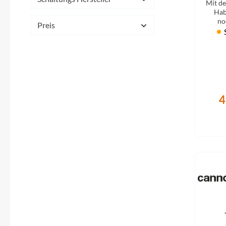
SHIMANO
Mit d
Hab
no
Preis
SKS
SRAM
Tip Top
4
Unleazhed
Voxom
Woom
Zipp