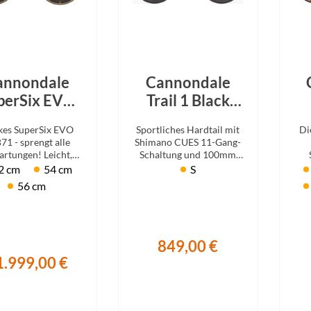
Focus
Ghost
Gudereit
annondale
Cannondale
perSix EVO
Trail 1 Black
LAB71
2026
Ca
Hercules
kes SuperSix EVO
Sportliches Hardtail mit
Di
hmere 2026
1
71 - sprengt alle
Shimano CUES 11-Gang-
rtungen! Leicht,
Schaltung und 100mm
KLICKfix
l & aerodynamisch.
RockShox Federgabel.
2 cm
54 cm
S
56 cm
KTM
Lezyne
849,00 €
1.999,00 €
Lupine