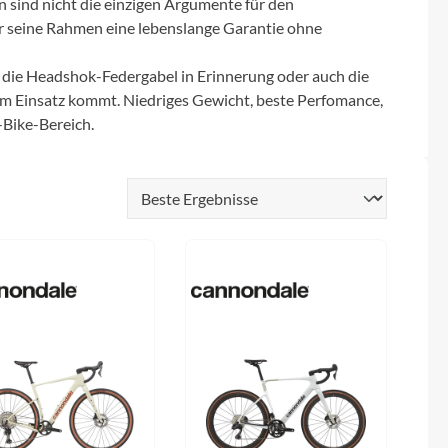
BySchulz
 sind nicht die einzigen Argumente für den
schnell...
schauen auf eine lange ...
haben wir für diese Notfälle eine riesen
ür seine Rahmen eine lebenslange Garantie ohne
Menge der wichtigsten Fahrrad-Ersatzteile
direkt auf Lager. Sowohl für Rennräder,
Contec
Mountainbikes, Trekking-Räder oder...
ie Headshok-Federgabel in Erinnerung oder auch die
zum Einsatz kommt. Niedriges Gewicht, beste Perfomance,
Crane Bell
-Bike-Bereich.
Deuter
Dynamic
Ergon
F100
Finish Line