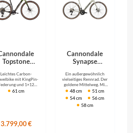
Cannondale
Cannondale
Topstone
Synapse
arbon 2 AXS
Carbon 4 Chalk
Leichtes Carbon-
Ein außergewöhnlich
1x Spruce
2026
velbike mit KingPin-
vielseitiges Rennrad. Der
Green 2026
Federung und 1×12
goldene Mittelweg. Mit
RAM Apex AXS/GX
Shimano 105 Di2.
61 cm
48 cm
51 cm
Eagle AXS
54 cm
56 cm
58 cm
3.799,00 €