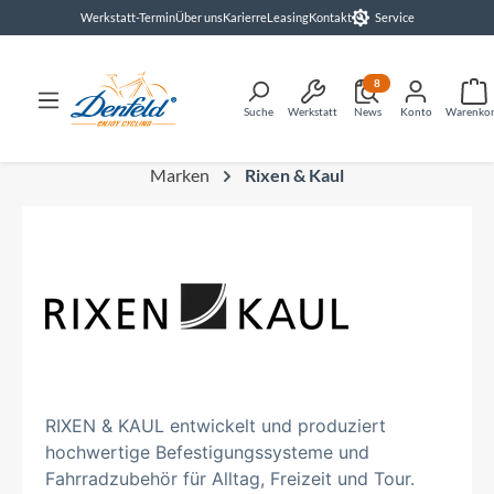
Werkstatt-Termin
Über uns
Karierre
Leasing
Kontakt
Service
alt springen
8
Suche
Werkstatt
News
Konto
Warenko
Marken
Rixen & Kaul
RIXEN & KAUL entwickelt und produziert
hochwertige Befestigungssysteme und
Fahrradzubehör für Alltag, Freizeit und Tour.