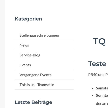
Flyer
Garmin
Kategorien
Gore
Stellenausschreibungen
TQ 
Hebie
News
Kettler Alu Rad
Service-Blog
Teste
Events
Koga
PR40 und P
Vergangene Events
Lapierre
This is us - Teamseite
Samsta
Lizard Skins
Sonnta
Letzte Beiträge
der an 