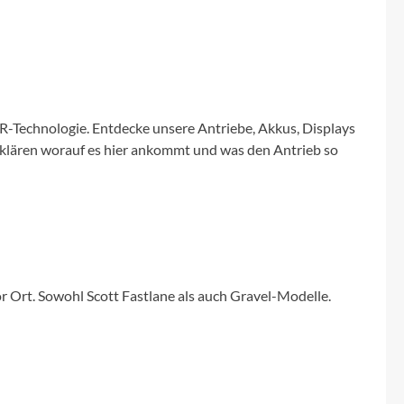
Micro
NC-17
Pegasus
R-Technologie. Entdecke unsere Antriebe, Akkus, Displays
erklären worauf es hier ankommt und was den Antrieb so
Powerbar
Racktime
RIESE & MÜLLER
vor Ort. Sowohl Scott Fastlane als auch Gravel-Modelle.
ROTWILD Bikes
Scott