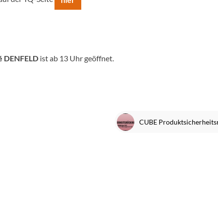
Sigg
Sportourer
Tenways
é DENFELD
ist ab 13 Uhr geöffnet.
Topeak
Uvex
Widek
Yazoo