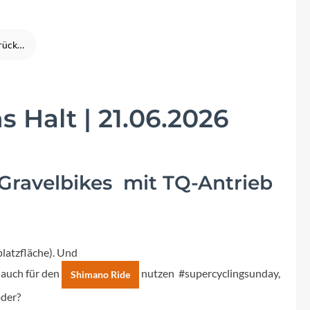
Fuxon
Giro
CUBE Produktsicherheitsrückruf ACID Carbon Hybrid Kurbelarme
Haibike
Halt | 21.06.2026
i:SY
Knog
 Gravelbikes mit TQ-Antrieb
Kärcher
Litemove
platzfläche). Und
Mammut
s auch für den
nutzen #supercyclingsunday,
Shimano Ride
oder?