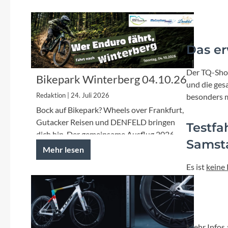
Mavic
MonkeyLink
Das er
Ortlieb
Der TQ-Show
Bikepark Winterberg 04.10.26
und die ges
Pitlock
Redaktion | 24. Juli 2026
besonders 
Bock auf Bikepark? Wheels over Frankfurt,
Profile Design
Gutacker Reisen und DENFELD bringen
Testfa
dich hin. Der gemeinsame Ausflug 2026
Samst
Reich
geht nach Winterberg....
Mehr lesen
Es ist
keine
Rixen & Kaul
S'COOL
Mehr Infos 