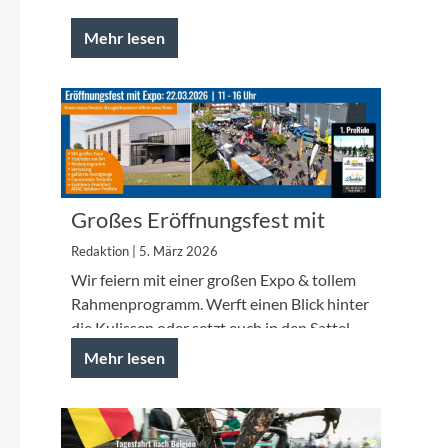
Mehr lesen
Großes Eröffnungsfest mit
Expo
Redaktion | 5. März 2026
Wir feiern mit einer großen Expo & tollem
Rahmenprogramm. Werft einen Blick hinter
die Kulissen oder setzt euch in den Sattel
zum PreRide der ADAC Vel...
Mehr lesen