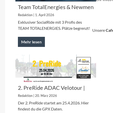
SHIMANO
Team TotalEnergies & Newmen
| 29.04.2026
SKS
Redaktion | 1. April 2026
Exklusiver SocialRide mit 3 Profis des
TEAM TOTALENERGIES. Plätze begrenzt!
SRAM
Unsere
Caf
Mehr lesen
Tip Top
Unleazhed
Voxom
Woom
2. PreRide ADAC Velotour |
25.04.26
Redaktion | 20. März 2026
Zipp
Der 2. PreRide startet am 25.4.2026. Hier
findest du die GPX Daten.