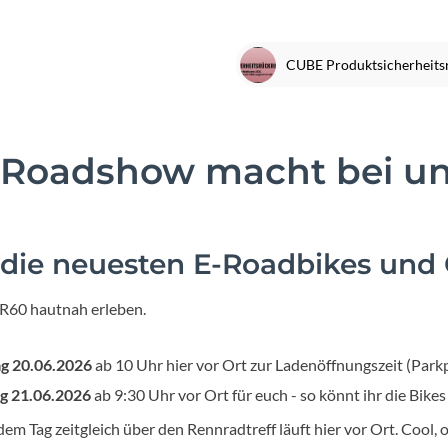
Focus
Ghost
Gudereit
Roadshow macht bei uns 
Hercules
KLICKfix
 die neuesten E-Roadbikes und
KTM
R60 hautnah erleben.
Lezyne
g 20.06.2026
ab 10 Uhr hier vor Ort zur Ladenöffnungszeit (Park
Lupine
g 21.06.2026
ab 9:30 Uhr vor Ort für euch - so könnt ihr die Bike
dem Tag zeitgleich über den Rennradtreff läuft hier vor Ort. Cool, 