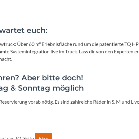
Mcfk
Mounty
wartet euch:
Park Tool
truck: Über 60 m² Erlebnisfläche rund um die patentierte TQ HP
amte Systemintegration live im Truck. Lass dir von den Experten 
POC
macht.
PUKY
hren? Aber bitte doch!
ag & Sonntag möglich
RFR
 Reservierung vorab
nötig. Es sind zahlreiche Räder in S, M und L 
RockShox
Schwalbe
auf der TQ-Seite
hier