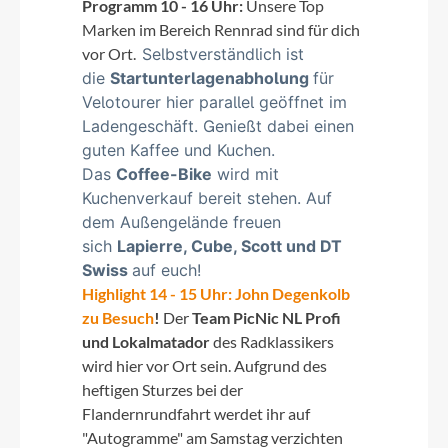
Programm 10 - 16 Uhr:
Unsere Top
Marken im Bereich Rennrad sind für dich
vor Ort.
Selbstverständlich ist
die
Startunterlagenabholung
für
Velotourer hier parallel geöffnet im
Ladengeschäft. Genießt dabei einen
guten Kaffee und Kuchen.
Das
Coffee-Bike
wird mit
Kuchenverkauf bereit stehen. Auf
dem Außengelände freuen
sich
Lapierre, Cube, Scott und DT
Swiss
auf euch!
Highlight 14 - 15 Uhr: John Degenkolb
zu Besuch
!
Der
Team PicNic NL Profi
und Lokalmatador
des Radklassikers
wird hier vor Ort sein. Aufgrund des
heftigen Sturzes bei der
Flandernrundfahrt werdet ihr auf
"Autogramme" am Samstag verzichten