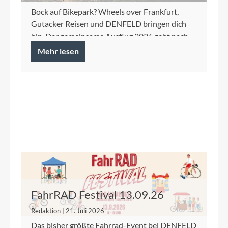
Bock auf Bikepark? Wheels over Frankfurt,
Gutacker Reisen und DENFELD bringen dich
hin. Der gemeinsame Ausflug 2026 geht nach
Winterberg....
Mehr lesen
FahrRAD Festival 13.09.26
Redaktion | 21. Juli 2026
Das bisher größte Fahrrad-Event bei DENFELD