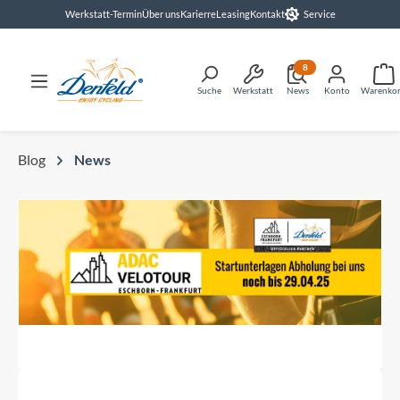
Werkstatt-Termin
Über uns
Karierre
Leasing
Kontakt
Service
alt springen
8
Suche
Werkstatt
News
Konto
Warenko
Blog
News