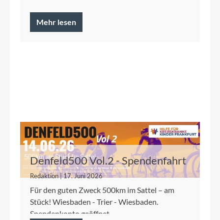
Mehr lesen
Denfeld500 Vol.2 - Spendenfahrt
2026 für die Kinderkrebshilfe
Redaktion | 17. Juni 2026
Frankfurt
Für den guten Zweck 500km im Sattel – am
Stück! Wiesbaden - Trier - Wiesbaden.
Spendenkonto geöffnet.