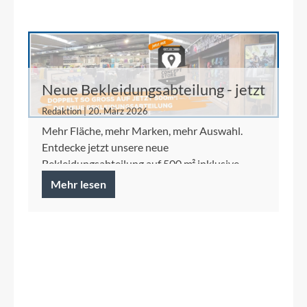
Neue Bekleidungsabteilung - jetzt
auf 500 m²
Redaktion | 20. März 2026
Mehr Fläche, mehr Marken, mehr Auswahl.
Entdecke jetzt unsere neue
Bekleidungsabteilung auf 500 m² inklusive
Ortlieb Concept Store.
Mehr lesen