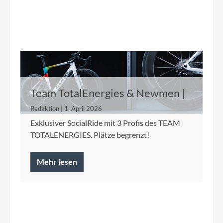
Team TotalEnergies & Newmen |
29.04.2026
Redaktion | 1. April 2026
Exklusiver SocialRide mit 3 Profis des TEAM
TOTALENERGIES. Plätze begrenzt!
Mehr lesen