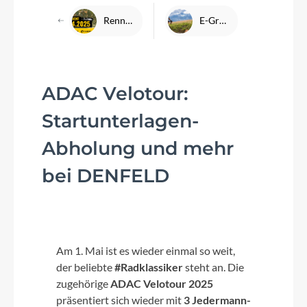
Rennrad-Event 26.04.25 mit PreRides der Velotour
E-Gravelbikes – Gravel-Abenteuer trifft auf E-Power
ADAC Velotour:
Startunterlagen-
Abholung und mehr
bei DENFELD
Am 1. Mai ist es wieder einmal so weit,
der beliebte
#Radklassiker
steht an. Die
zugehörige
ADAC Velotour 2025
präsentiert sich wieder mit
3 Jedermann-