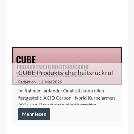
CUBE Produktsicherheitsrückruf
ACID Carbon Hybrid Kurbelarme
Redaktion | 11. Mai 2026
Im Rahmen laufender Qualitätskontrollen
festgestellt: ACID Carbon Hybrid Kurbelarmen
2026 von Sicherheitsrückruf betroffen.
Mehr lesen