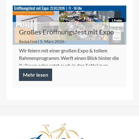
Großes Eröffnungsfest mit Expo
Redaktion | 5. März 2026
Wir feiern mit einer großen Expo & tollem
Rahmenprogramm. Werft einen Blick hinter die
Kulissen oder setzt euch in den Sattel zum
PreRide der ADAC Vel...
Mehr lesen