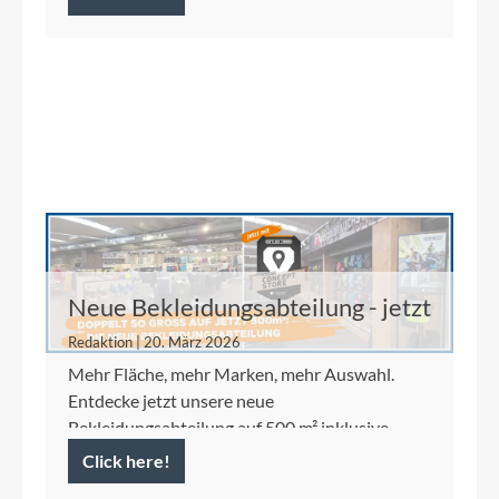
Neue Bekleidungsabteilung - jetzt
auf 500 m²
Redaktion | 20. März 2026
Mehr Fläche, mehr Marken, mehr Auswahl.
Entdecke jetzt unsere neue
Bekleidungsabteilung auf 500 m² inklusive
Ortlieb Concept Store.
Click here!