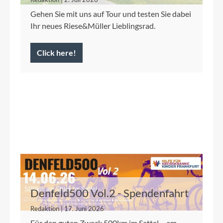
Gehen Sie mit uns auf Tour und testen Sie dabei
Ihr neues Riese&Müller Lieblingsrad.
Click here!
Denfeld500 Vol.2 - Spendenfahrt
2026 für die Kinderkrebshilfe
Redaktion | 17. Juni 2026
Frankfurt
Für den guten Zweck 500km im Sattel – am