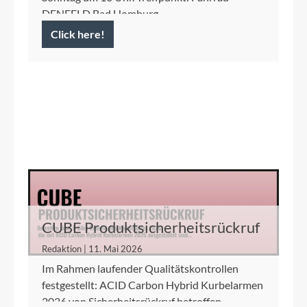
DENFELD Bad Homburg
Click here!
CUBE Produktsicherheitsrückruf
ACID Carbon Hybrid Kurbelarme
Redaktion | 11. Mai 2026
Im Rahmen laufender Qualitätskontrollen
festgestellt: ACID Carbon Hybrid Kurbelarmen
2026 von Sicherheitsrückruf betroffen.