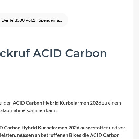
Fuxon
Giro
Denfeld500 Vol.2 - Spendenfahrt 2026 für die Kinderkrebshilfe Frankfurt
Haibike
ckruf ACID Carbon
i:SY
Knog
Kärcher
ei den
ACID Carbon Hybrid Kurbelarmen 2026
zu einem
Litemove
edalaufnahme kommen kann.
Mammut
ID Carbon Hybrid Kurbelarmen 2026 ausgestattet
und vor
leisten, müssen an betroffenen Bikes die ACID Carbon