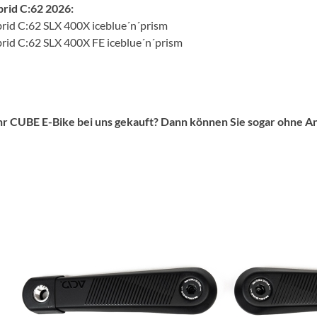
rid C:62 2026:
id C:62 SLX 400X iceblue´n´prism
id C:62 SLX 400X FE iceblue´n´prism
Ihr CUBE E-Bike bei uns gekauft? Dann können Sie sogar ohne A