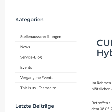
Flyer
Garmin
Kategorien
Gore
Stellenausschreibungen
CUB
Hebie
News
Hy
Kettler Alu Rad
Service-Blog
Events
Koga
Vergangene Events
Im Rahmen l
Lapierre
This is us - Teamseite
plötzliche
Lizard Skins
B
etroffen s
Letzte Beiträge
dem 08.05.