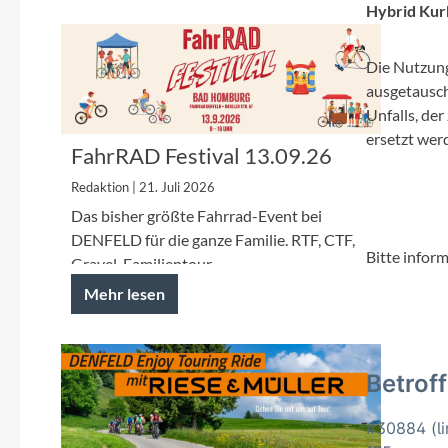
Mavic
Hybrid Kur
MonkeyLink
Die Nutzung
ausgetausch
Ortlieb
Unfalls, de
ersetzt wer
FahrRAD Festival 13.09.26
Pitlock
Redaktion | 21. Juli 2026
Das bisher größte Fahrrad-Event bei
Profile Design
DENFELD für die ganze Familie. RTF, CTF,
Bitte inform
Gravel, Familientour.
Reich
Mehr lesen
Rixen & Kaul
Betrof
S'COOL
#30884 (li