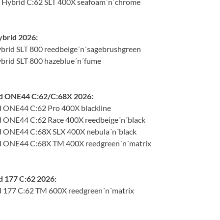
Hybrid C:62 SLT 400X seafoam´n´chrome
ybrid 2026:
brid SLT 800 reedbeige´n´sagebrushgreen
brid SLT 800 hazeblue´n´fume
d ONE44 C:62/C:68X 2026:
 ONE44 C:62 Pro 400X blackline
 ONE44 C:62 Race 400X reedbeige´n´black
 ONE44 C:68X SLX 400X nebula´n´black
 ONE44 C:68X TM 400X reedgreen´n´matrix
 177 C:62 2026:
 177 C:62 TM 600X reedgreen´n´matrix