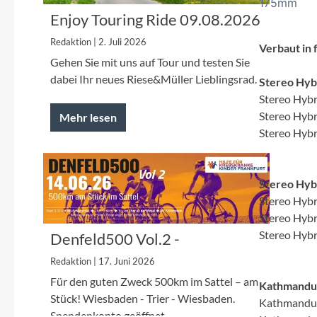
SHIMANO
175mm
Enjoy Touring Ride 09.08.2026
SKS
Redaktion | 2. Juli 2026
Verbaut in
Gehen Sie mit uns auf Tour und testen Sie
dabei Ihr neues Riese&Müller Lieblingsrad.
SRAM
Stereo Hyb
Stereo Hyb
Stereo Hyb
Mehr lesen
Tip Top
Stereo Hyb
Unleazhed
Stereo Hyb
Voxom
Stereo Hyb
Stereo Hyb
Stereo Hyb
Denfeld500 Vol.2 -
Woom
Spendenfahrt 2026 für die
Redaktion | 17. Juni 2026
Kinderkrebshilfe Frankfurt
Zipp
Für den guten Zweck 500km im Sattel – am
Kathmandu 
Stück! Wiesbaden - Trier - Wiesbaden.
Kathmandu 
Spendenkonto geöffnet.