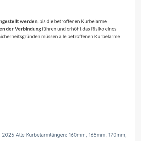
Micro
NC-17
ingestellt werden
, bis die betroffenen Kurbelarme
en der Verbindung
führen und erhöht das Risiko eines
Pegasus
 Sicherheitsgründen müssen alle betroffenen Kurbelarme
Powerbar
Racktime
RIESE & MÜLLER
ROTWILD Bikes
Scott
S) 2026 Alle Kurbelarmlängen: 160mm, 165mm, 170mm,