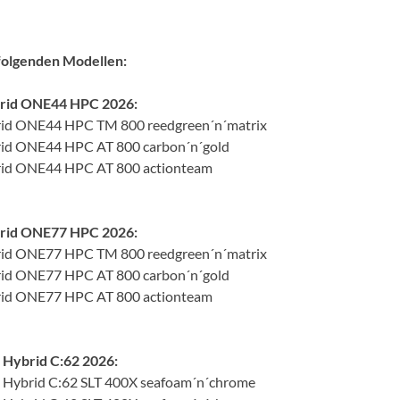
Sigg
Sportourer
 folgenden Modellen:
Tenways
rid ONE44 HPC 2026:
rid ONE44 HPC TM 800 reedgreen´n´matrix
rid ONE44 HPC AT 800 carbon´n´gold
Topeak
rid ONE44 HPC AT 800 actionteam
Uvex
rid ONE77 HPC 2026:
Widek
rid ONE77 HPC TM 800 reedgreen´n´matrix
rid ONE77 HPC AT 800 carbon´n´gold
rid ONE77 HPC AT 800 actionteam
Yazoo
Hybrid C:62 2026:
Hybrid C:62 SLT 400X seafoam´n´chrome