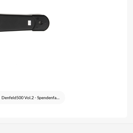
Denfeld500 Vol.2 - Spendenfahrt 2026 für die Kinderkrebshilfe Frankfurt