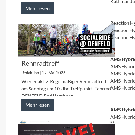
Kathmandu 
Mehr lesen
Reaction H
Reaction Hy
Reaction Hy
AMS Hybri
Rennradtreff
AMS Hybrid
Redaktion | 12. Mai 2026
AMS Hybrid
AMS Hybrid
Wieder aktiv: Regelmäßiger Rennradtreff
AMS Hybrid
am Sonntag um 10 Uhr. Treffpunkt: Fahrrad
DENFELD Bad Homburg
Mehr lesen
AMS Hybrid
AMS Hybrid