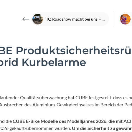
Focus
Ghost
TQ Roadshow macht bei uns Halt | 21.06.2026
Gudereit
E Produktsicherheitsrü
Hercules
brid Kurbelarme
KLICKfix
KTM
aufender Qualitätsüberwachung hat CUBE festgestellt, dass es b
Lezyne
n Ausbrechen des Aluminium-Gewindeeinsatzes im Bereich der P
Lupine
ind die
CUBE E-Bike Modelle des Modelljahres 2026, die mit AC
2026 gekauft/übernommen wurden.
Um die Sicherheit zu gewähr