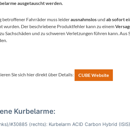
Mcfk
belarme ausgetauscht werden.
Mounty
 betroffener Fahrräder muss leider
ausnahmslos
und
ab sofort e
t wurden. Der beschriebene Produktfehler kann zu einem
Versag
Park Tool
r zu Sachschäden und zu schweren Verletzungen führen kann. Aus
den.
POC
PUKY
ieren Sie sich hier direkt über Details:
CUBE Website
RFR
RockShox
fene Kurbelarme:
Schwalbe
nks)/#30885 (rechts): Kurbelarm ACID Carbon Hybrid (ISI