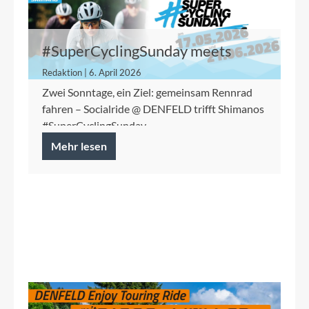
#SuperCyclingSunday meets
Socialride @ DENFELD
Redaktion | 6. April 2026
Zwei Sonntage, ein Ziel: gemeinsam Rennrad
fahren – Socialride @ DENFELD trifft Shimanos
#SuperCyclingSunday.
Mehr lesen