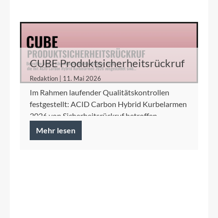
CUBE Produktsicherheitsrückruf
ACID Carbon Hybrid Kurbelarme
Redaktion | 11. Mai 2026
Im Rahmen laufender Qualitätskontrollen
festgestellt: ACID Carbon Hybrid Kurbelarmen
2026 von Sicherheitsrückruf betroffen.
Mehr lesen