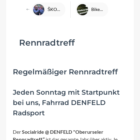
ŠKODA Velotour 2024 - Recap
Bikepark Winterberg 04.10.26
Rennradtreff
Regelmäßiger Rennradtreff
Jeden Sonntag mit Startpunkt
bei uns, Fahrrad DENFELD
Radsport
Der
Socialride @ DENFELD "Oberurseler
Rennradtreff“
ist das gesamte Jahr über aktiv. Je