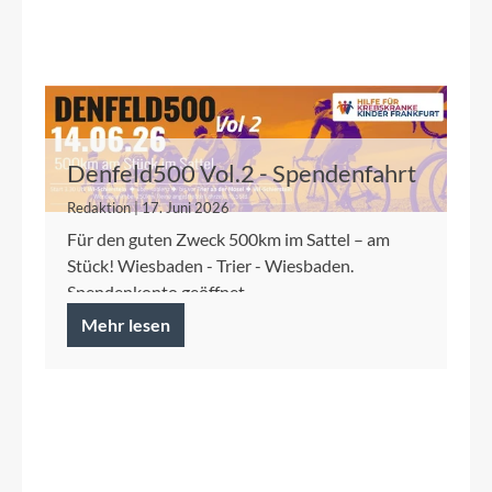
Denfeld500 Vol.2 - Spendenfahrt
2026 für die Kinderkrebshilfe
Redaktion | 17. Juni 2026
Frankfurt
Für den guten Zweck 500km im Sattel – am
Stück! Wiesbaden - Trier - Wiesbaden.
Spendenkonto geöffnet.
Mehr lesen