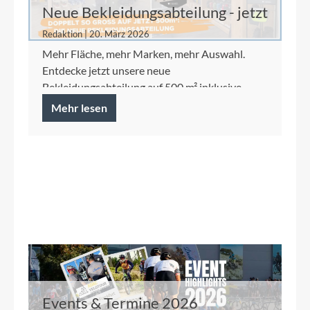
Neue Bekleidungsabteilung - jetzt
auf 500 m²
Redaktion | 20. März 2026
Mehr Fläche, mehr Marken, mehr Auswahl.
Entdecke jetzt unsere neue
Bekleidungsabteilung auf 500 m² inklusive
Ortlieb Concept Store.
Mehr lesen
Events & Termine 2026