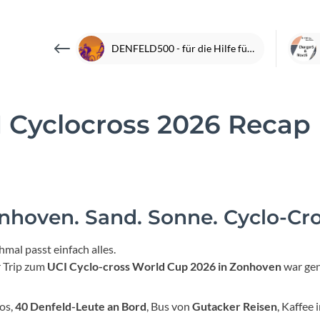
Focus
Ghost
DENFELD500 - für die Hilfe für krebskranke Kinder Frankfurt e.V.
Gudereit
 Cyclocross 2026 Recap
Hercules
KLICKfix
KTM
nhoven. Sand. Sonne. Cyclo-Cro
Lezyne
mal passt einfach alles.
 Trip zum
UCI Cyclo-cross World Cup 2026 in Zonhoven
war gen
Lupine
los,
40 Denfeld-Leute an Bord
, Bus von
Gutacker Reisen
, Kaffee