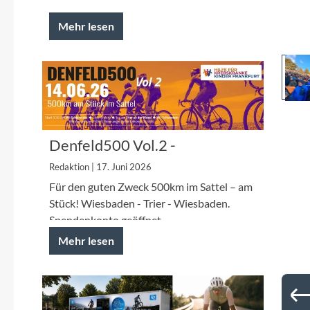
Mehr lesen
Denfeld500 Vol.2 -
Spendenfahrt 2026 für die
Redaktion | 17. Juni 2026
Kinderkrebshilfe Frankfurt
Für den guten Zweck 500km im Sattel – am
Stück! Wiesbaden - Trier - Wiesbaden.
Spendenkonto geöffnet.
Mehr lesen