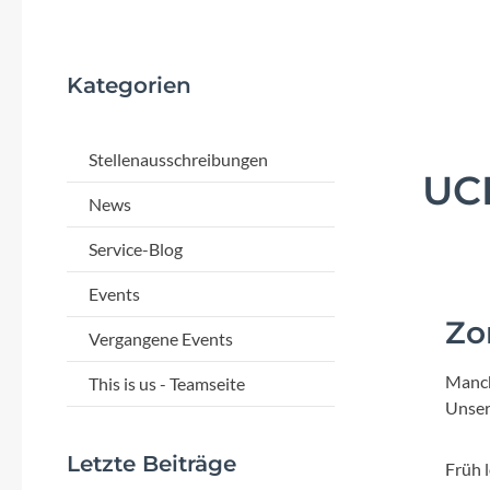
Flyer
Garmin
Kategorien
Gore
Stellenausschreibungen
UCI
Hebie
News
Kettler Alu Rad
Service-Blog
Events
Koga
Zo
Vergangene Events
Lapierre
Manch
This is us - Teamseite
Unser
Lizard Skins
Letzte Beiträge
Früh 