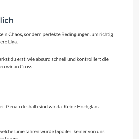
Micro
NC-17
lich
kein Chaos, sondern perfekte Bedingungen, um richtig
Pegasus
ere Liga.
Powerbar
kst du erst, wie absurd schnell und kontrolliert die
en wir an Cross.
Racktime
RIESE & MÜLLER
ROTWILD Bikes
det. Genau deshalb sind wir da. Keine Hochglanz-
Scott
elche Linie fahren würde (Spoiler: keiner von uns
te Laune.