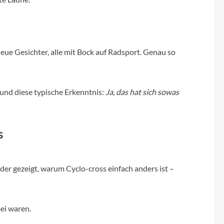
Sigma
SQlab
neue Gesichter, alle mit Bock auf Radsport. Genau so
Thule
Uebler
 und diese typische Erkenntnis:
Ja, das hat sich sowas
VDO
s
Winora
er gezeigt, warum Cyclo-cross einfach anders ist –
Zefal
bei waren.