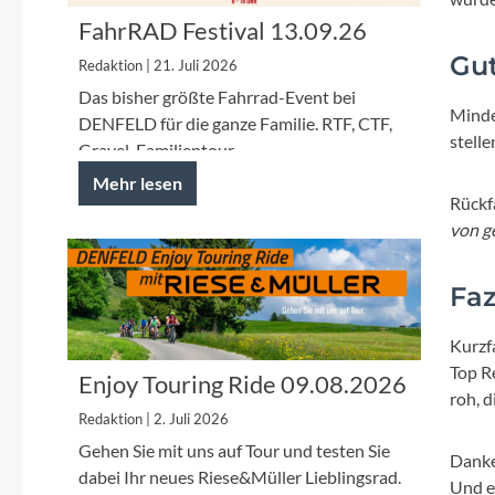
SHIMANO
FahrRAD Festival 13.09.26
Gut
SKS
Redaktion | 21. Juli 2026
Das bisher größte Fahrrad-Event bei
Minde
DENFELD für die ganze Familie. RTF, CTF,
SRAM
stelle
Gravel, Familientour.
Mehr lesen
Tip Top
Rückf
von g
Unleazhed
Faz
Voxom
Kurzf
Top R
Woom
Enjoy Touring Ride 09.08.2026
roh, 
Redaktion | 2. Juli 2026
Zipp
Gehen Sie mit uns auf Tour und testen Sie
Dank
dabei Ihr neues Riese&Müller Lieblingsrad.
Und ei