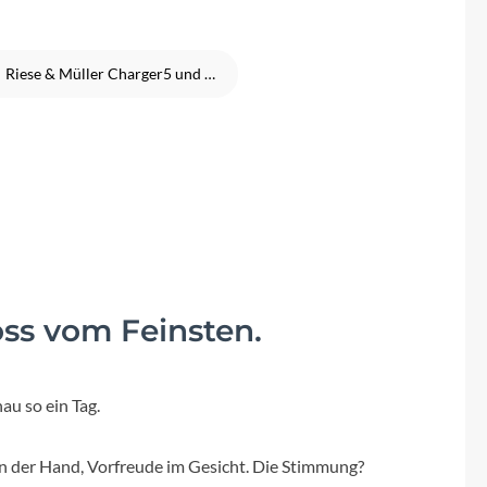
Fuxon
Giro
Riese & Müller Charger5 und Nevo5
Haibike
i:SY
Knog
Kärcher
ss vom Feinsten.
Litemove
au so ein Tag.
Mammut
 in der Hand, Vorfreude im Gesicht. Die Stimmung?