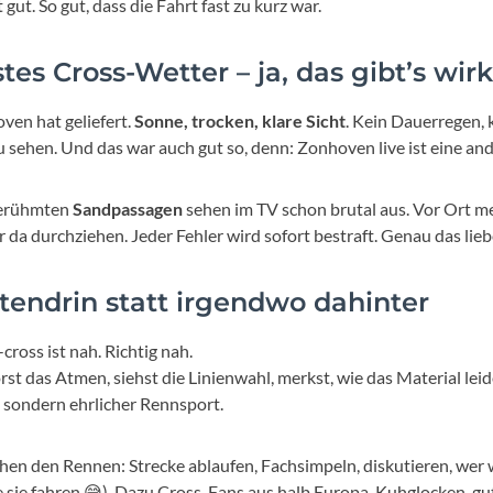
Mcfk
 gut. So gut, dass die Fahrt fast zu kurz war.
Mounty
tes Cross-Wetter – ja, das gibt’s wirk
ven hat geliefert.
Sonne, trocken, klare Sicht
. Kein Dauerregen, 
Park Tool
 sehen. Und das war auch gut so, denn: Zonhoven live ist eine and
POC
berühmten
Sandpassagen
sehen im TV schon brutal aus. Vor Ort mer
 da durchziehen. Jeder Fehler wird sofort bestraft. Genau das lieb
PUKY
tendrin statt irgendwo dahinter
RFR
cross ist nah. Richtig nah.
RockShox
rst das Atmen, siehst die Linienwahl, merkst, wie das Material lei
 sondern ehrlicher Rennsport.
Schwalbe
hen den Rennen: Strecke ablaufen, Fachsimpeln, diskutieren, wer w
 sie fahren 😅). Dazu Cross-Fans aus halb Europa, Kuhglocken, gu