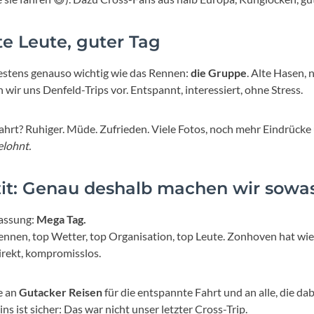
Sigg
e Leute, guter Tag
Sportourer
stens genauso wichtig wie das Rennen:
die Gruppe
. Alte Hasen, 
Tenways
n wir uns Denfeld-Trips vor. Entspannt, interessiert, ohne Stress.
Topeak
ahrt? Ruhiger. Müde. Zufrieden. Viele Fotos, noch mehr Eindrücke
elohnt.
Uvex
it: Genau deshalb machen wir sowa
Widek
assung:
Mega Tag.
ennen, top Wetter, top Organisation, top Leute. Zonhoven hat wied
Yazoo
direkt, kompromisslos.
e an
Gutacker Reisen
für die entspannte Fahrt und an alle, die da
ns ist sicher: Das war nicht unser letzter Cross-Trip.