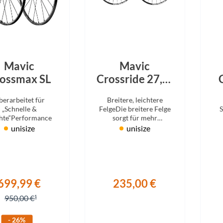
Mcfk
Mounty
Park Tool
Mavic
Mavic
ossmax SL
Crossride 27,5“
POC
int.
P
berarbeitet für
Breitere, leichtere
„Schnelle &
FelgeDie breitere Felge
S
PUKY
chte“Performance
sorgt für mehr
Reifenvolumen und
unisize
unisize
Komfort Neue, leichtere
RFR
gemuffte Felge für
agileres Handling
RockShox
699,99 €
235,00 €
Schwalbe
950,00 €
- 26%