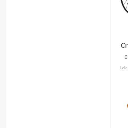
Mavic
MonkeyLink
Ortlieb
Cr
Pitlock
Ü
Profile Design
Lei
Reich
Rixen & Kaul
S'COOL