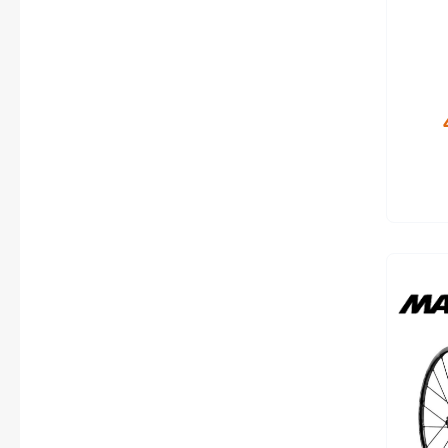
Flyer
leich
Laufr
Garmin
Gore
Hebie
Kettler Alu Rad
Koga
Lapierre
Lizard Skins