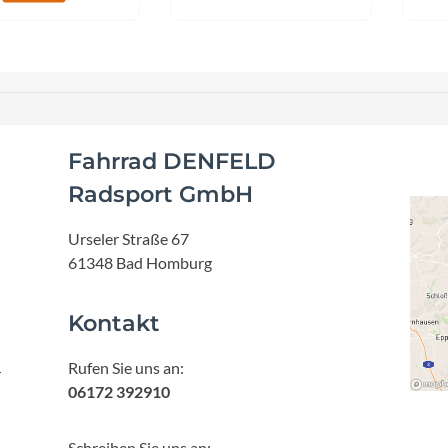
Sigg
Sportourer
Tenways
Fahrrad DENFELD
Topeak
Radsport GmbH
Uvex
Urseler Straße 67
61348 Bad Homburg
Widek
Kontakt
Yazoo
Rufen Sie uns an:
r
06172 392910
Schreiben Sie uns an: