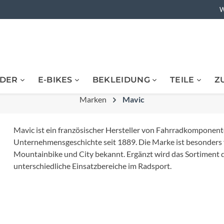
W
DER
E-BIKES
BEKLEIDUNG
TEILE
Z
bikes
ikes
Barends
 Heimtraining
Acid
Rennräder
E-Urbanbikes
Hosen
Ketten
Flaschenhalter
 & Nahrungsergänzung
Marken
Rennräder
Flaschen-Zubehör
Mavic
Assos
Lenkerband
rt
ner
Triathlonrad
 BMX
Cyclocrossrad
kleidung
Rucksäcke & Zubehör
Mavic ist ein französischer Hersteller von Fahrradkomponen
Avid
Reifen
Unternehmensgeschichte seit 1889. Die Marke ist besonders f
Gravelbikes
bikes
tänder
E-Rennräder
Rucksäcke
Fahrrad-Pflege
Mountainbike und City bekannt. Ergänzt wird das Sortiment 
unterschiedliche Einsatzbereiche im Radsport.
emmschellen
Bell
Schaltwerke
Bikes
hutz
Kids E-Bikes
Klingel
Westen
tze
Bioracer
Sättel
bis 45 kmh
chutz
E-ATB
Schutzbleche
Fitnessräder
Urban & Lifestylebikes