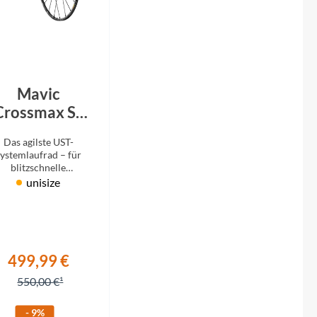
Micro
NC-17
Pegasus
Mavic
Crossmax SL
Powerbar
ro Hinterrad
Das agilste UST-
29“
ystemlaufrad – für
Racktime
blitzschnelle
Beschleunigung
unisize
Minimale Trägheit
RIESE & MÜLLER
ROTWILD Bikes
499,99 €
Scott
550,00 €
- 9%