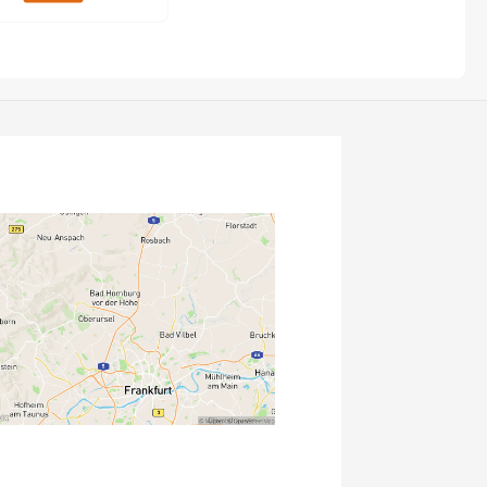
Sigma
SQlab
Thule
Uebler
VDO
Winora
Zefal