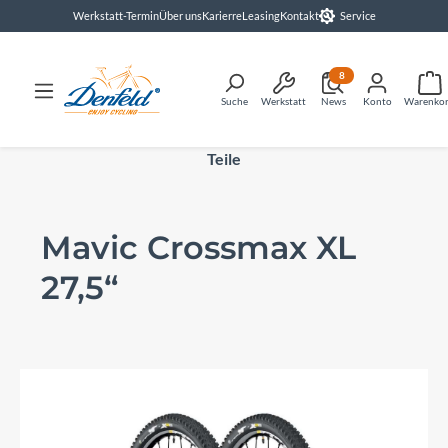
Werkstatt-Termin
Über uns
Karierre
Leasing
Kontakt
Service
alt springen
8
Suche
Werkstatt
News
Konto
Warenko
Teile
Mavic Crossmax XL
27,5“