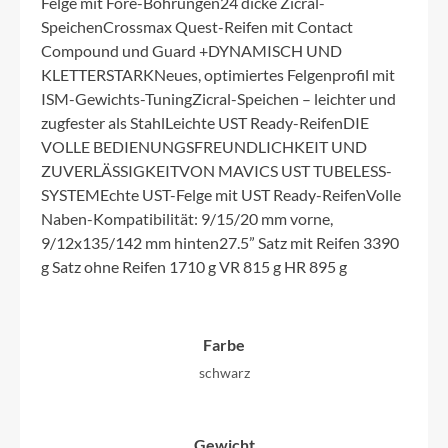
Felge mit Fore-Bohrungen24 dicke Zicral-
SpeichenCrossmax Quest-Reifen mit Contact
Compound und Guard +DYNAMISCH UND
KLETTERSTARKNeues, optimiertes Felgenprofil mit
ISM-Gewichts-TuningZicral-Speichen – leichter und
zugfester als StahlLeichte UST Ready-ReifenDIE
VOLLE BEDIENUNGSFREUNDLICHKEIT UND
ZUVERLÄSSIGKEITVON MAVICS UST TUBELESS-
SYSTEMEchte UST-Felge mit UST Ready-ReifenVolle
Naben-Kompatibilität: 9/15/20 mm vorne,
9/12x135/142 mm hinten27.5” Satz mit Reifen 3390
g Satz ohne Reifen 1710 g VR 815 g HR 895 g
Farbe
schwarz
Gewicht