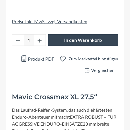
Preise inkl. MwSt. zzgl. Versandkosten
Produkt Anzahl: Gib den gewünschten Wert 
In den Warenkorb
Produkt PDF
Zum Merkzettel hinzufügen
Vergleichen
Mavic Crossmax XL 27,5“
Das Laufrad-Reifen-System, das auch diehärtesten
Enduro-Abenteuer mitmachtEXTRA ROBUST – FÜR
AGGRESSIVE ENDURO-EINSÄTZE23 mm breite