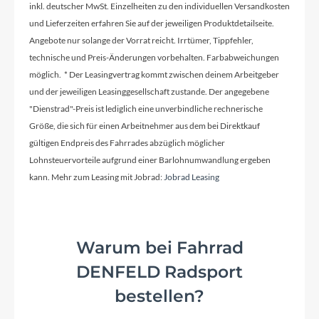
inkl. deutscher MwSt. Einzelheiten zu den individuellen Versandkosten
und Lieferzeiten erfahren Sie auf der jeweiligen Produktdetailseite.
Angebote nur solange der Vorrat reicht. Irrtümer, Tippfehler,
technische und Preis-Änderungen vorbehalten. Farbabweichungen
möglich. * Der Leasingvertrag kommt zwischen deinem Arbeitgeber
und der jeweiligen Leasinggesellschaft zustande. Der angegebene
"Dienstrad"-Preis ist lediglich eine unverbindliche rechnerische
Größe, die sich für einen Arbeitnehmer aus dem bei Direktkauf
gültigen Endpreis des Fahrrades abzüglich möglicher
Lohnsteuervorteile aufgrund einer Barlohnumwandlung ergeben
kann. Mehr zum Leasing mit Jobrad:
Jobrad Leasing
Warum bei Fahrrad
DENFELD Radsport
bestellen?