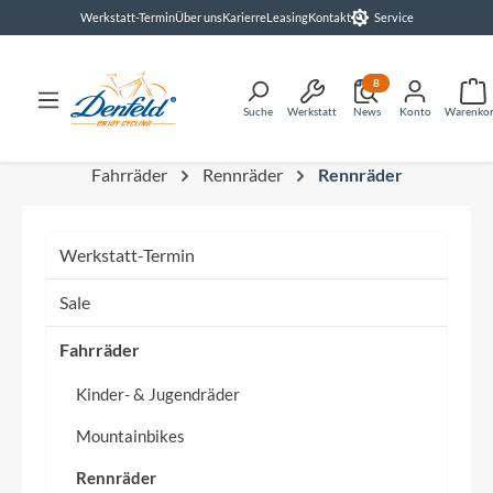
Werkstatt-Termin
Über uns
Karierre
Leasing
Kontakt
Service
alt springen
8
Suche
Werkstatt
News
Konto
Warenko
Fahrräder
Rennräder
Rennräder
Werkstatt-Termin
Sale
Fahrräder
Kinder- & Jugendräder
Mountainbikes
Rennräder