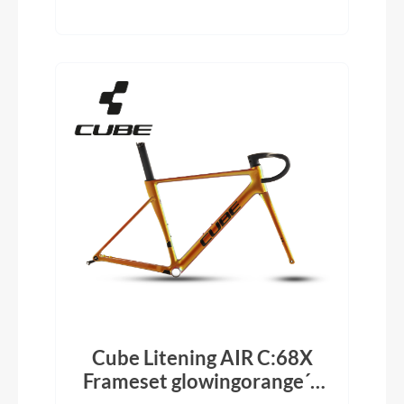
Cube Litening AIR C:68X
Frameset glowingorange´n