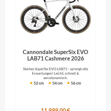
Cannondale SuperSix EVO
LAB71 Cashmere 2026
Starkes SuperSix EVO LAB71 - sprengt alle
Erwartungen! Leicht, schnell &
aerodynamisch.
52 cm
54 cm
56 cm
11.999,00 €