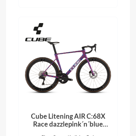
Cube Litening AIR C:68X
Race dazzlepink´n´blue
2026