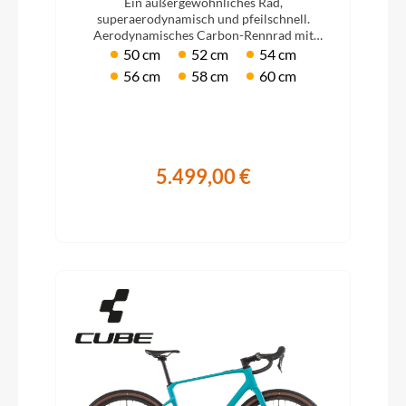
Ein außergewöhnliches Rad,
superaerodynamisch und pfeilschnell.
Aerodynamisches Carbon-Rennrad mit
Ultegra Di2 Ausstattung.
50 cm
52 cm
54 cm
56 cm
58 cm
60 cm
5.499,00 €