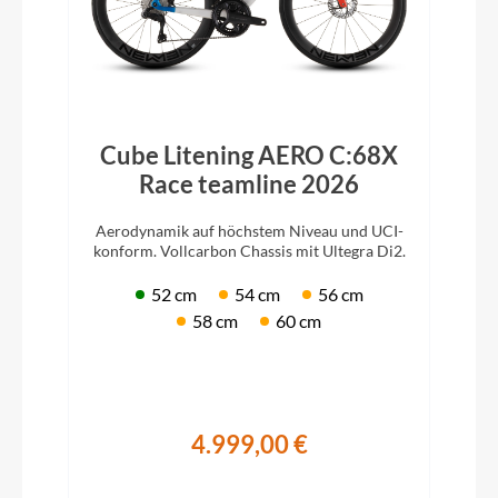
Cube Litening AERO C:68X
Race teamline 2026
Aerodynamik auf höchstem Niveau und UCI-
konform. Vollcarbon Chassis mit Ultegra Di2.
52 cm
54 cm
56 cm
58 cm
60 cm
4.999,00 €