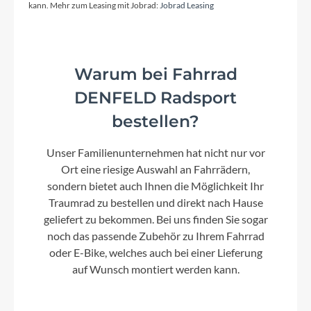
kann. Mehr zum Leasing mit Jobrad:
Jobrad Leasing
Lenker
Lapierre alloy, Width: 400mm (XS/S), 420mm
(M/L/XL)
Warum bei Fahrrad
DENFELD Radsport
Farbe
bestellen?
Violet
Unser Familienunternehmen hat nicht nur vor
Kette
Ort eine riesige Auswahl an Fahrrädern,
Shimano M7100 12s
sondern bietet auch Ihnen die Möglichkeit Ihr
Traumrad zu bestellen und direkt nach Hause
geliefert zu bekommen. Bei uns finden Sie sogar
Gewicht
noch das passende Zubehör zu Ihrem Fahrrad
ca. 8,5kg
oder E-Bike, welches auch bei einer Lieferung
auf Wunsch montiert werden kann.
Laufradgröße