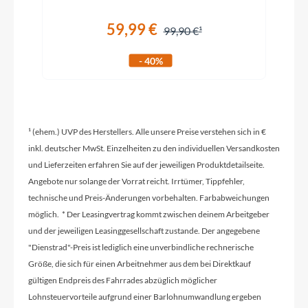
Shimano 105 R7150, 12s
59,99 €
99,90 €
Rahmenmaterial
- 40%
Carbon
Größen Optionen des Herstellers
¹ (ehem.) UVP des Herstellers. Alle unsere Preise verstehen sich in €
L/XL
inkl. deutscher MwSt. Einzelheiten zu den individuellen Versandkosten
und Lieferzeiten erfahren Sie auf der jeweiligen Produktdetailseite.
Kurbelgarnitur
Angebote nur solange der Vorrat reicht. Irrtümer, Tippfehler,
Shimano 105 R7100, 50-34T 170mm (XS,S),
technische und Preis-Änderungen vorbehalten. Farbabweichungen
172.5mm (M,L), 175mm (XL)
möglich. * Der Leasingvertrag kommt zwischen deinem Arbeitgeber
und der jeweiligen Leasinggesellschaft zustande. Der angegebene
"Dienstrad"-Preis ist lediglich eine unverbindliche rechnerische
Kassette
Größe, die sich für einen Arbeitnehmer aus dem bei Direktkauf
Shimano R7100 11-34T 12s
gültigen Endpreis des Fahrrades abzüglich möglicher
Lohnsteuervorteile aufgrund einer Barlohnumwandlung ergeben