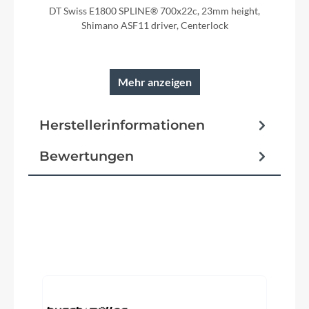
DT Swiss E1800 SPLINE® 700x22c, 23mm height,
Shimano ASF11 driver, Centerlock
Mehr anzeigen
Rahmen
Herstellerinformationen
Xelius SL disc thru axle UD Superlight carbon
Bewertungen
Reifen
Schwalbe ONE Performance TLE 28-622
Pedale
Produktgalerie überspringen
VP-335 Clips&Strap