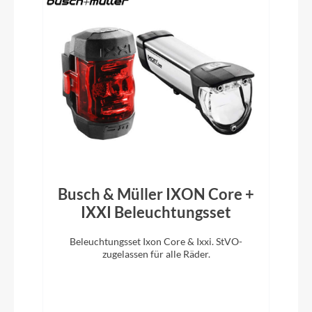
Vorbau
Lapierre, -5,7°, Ø: 31.8mm, L: 90mm (XS/S),
100mm (M), 110mm (L), 120mm (XL/XXL)
Rahmentyp
Rennrad
Modelljahr
Busch & Müller IXON Core +
2024
IXXI Beleuchtungsset
Griffe
Beleuchtungsset Ixon Core & Ixxi. StVO-
Lapierre Vexgel Tape
zugelassen für alle Räder.
Schaltwerk