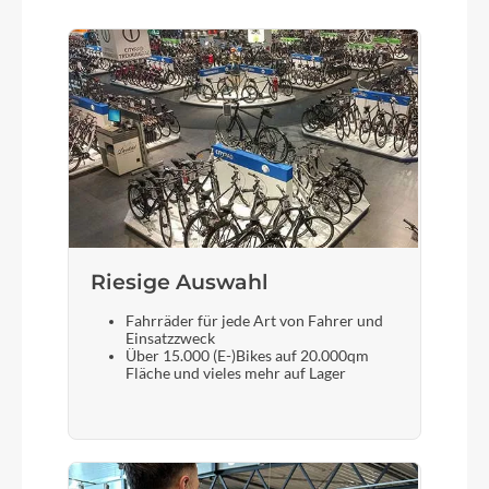
28"
Schalthebel
Shimano 105 BR7170 2x12s flat mount with Fin
Bremshebel
Shimano
Riesige Auswahl
Steuersatz
Acros integrated + Xelius Acros Spacer
Fahrräder für jede Art von Fahrer und
Einsatzzweck
Über 15.000 (E-)Bikes auf 20.000qm
Fläche und vieles mehr auf Lager
Sattel
Prologo Dimension STN rails