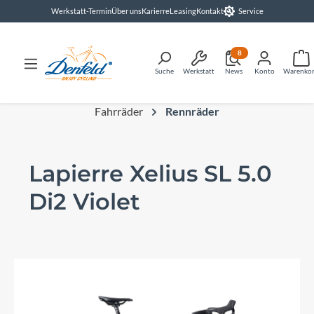
Werkstatt-Termin
Über uns
Karierre
Leasing
Kontakt
Service
alt springen
8
Suche
Werkstatt
News
Konto
Warenko
Fahrräder
Rennräder
Lapierre Xelius SL 5.0
Di2 Violet