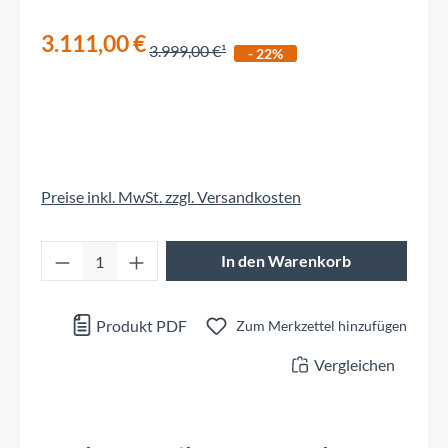
3.111,00 €
3.999,00 €
- 22%
Preise inkl. MwSt. zzgl. Versandkosten
Produkt Anzahl: Gib den gewünschten Wert 
In den Warenkorb
Produkt PDF
Zum Merkzettel hinzufügen
Vergleichen