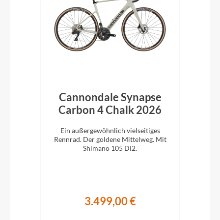
bon
Cannondale Synapse
C
Carbon 4 Chalk 2026
C
 für
Ein außergewöhnlich vielseitiges
E
ano
Rennrad. Der goldene Mittelweg. Mit
Ren
Shimano 105 Di2.
3.499,00 €