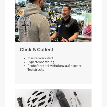
Gabel
Xelius SL disc thru axle UD Superlight carbon
Sattelstütze
Lapierre alloy 3D forged, Ø: 27.2mm, L: 350mm
Click & Collect
Meisterwerkstatt
Expertenberatung
Probefahrt bei Abholung auf eigener
Teststrecke