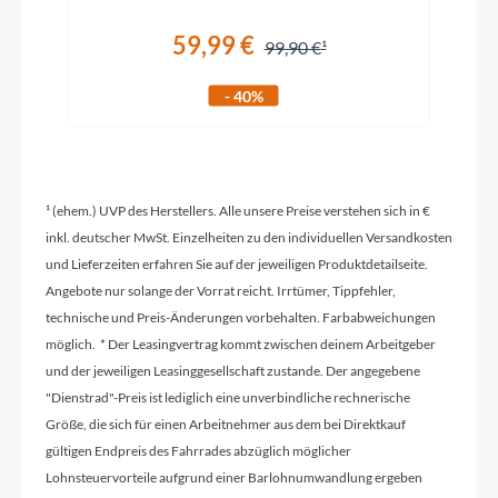
59,99 €
Kurbelgarnitur
99,90 €
Shimano Ultegra FC-R8100 Hollowtech II 50x34
- 40%
Kassette
Shimano CS-R7101 11-34
¹ (ehem.) UVP des Herstellers. Alle unsere Preise verstehen sich in €
inkl. deutscher MwSt. Einzelheiten zu den individuellen Versandkosten
und Lieferzeiten erfahren Sie auf der jeweiligen Produktdetailseite.
Lenker
Angebote nur solange der Vorrat reicht. Irrtümer, Tippfehler,
Syncros Creston iC SL Carbon combo
technische und Preis-Änderungen vorbehalten. Farbabweichungen
möglich. * Der Leasingvertrag kommt zwischen deinem Arbeitgeber
Farbe
und der jeweiligen Leasinggesellschaft zustande. Der angegebene
Carbon Green
"Dienstrad"-Preis ist lediglich eine unverbindliche rechnerische
Größe, die sich für einen Arbeitnehmer aus dem bei Direktkauf
gültigen Endpreis des Fahrrades abzüglich möglicher
Kette
Lohnsteuervorteile aufgrund einer Barlohnumwandlung ergeben
Shimano CN-M6100-12