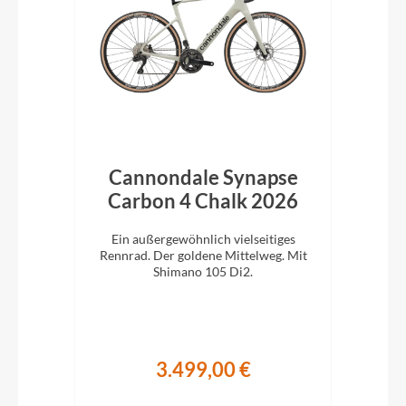
bon
Cannondale Synapse
C
Carbon 4 Chalk 2026
C
 für
Ein außergewöhnlich vielseitiges
E
ano
Rennrad. Der goldene Mittelweg. Mit
Ren
Shimano 105 Di2.
3.499,00 €