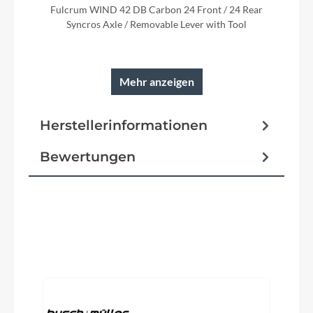
Fulcrum WIND 42 DB Carbon 24 Front / 24 Rear
Syncros Axle / Removable Lever with Tool
Mehr anzeigen
Rahmen
Herstellerinformationen
Addict HMF Carbon Endurance geometry /
Replaceable Derailleur Hanger Internal cable
routing Syncros fender kit ready
Bewertungen
Reifen
Schwalbe ONE Fold 700x32C
Produktgalerie überspringen
Schalt-/ Bremsgriffeinheit
Shimano Ultegra ST-R8170 Dual control 24