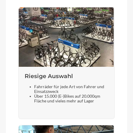
Gabel
Addict HMF 1 1/4"-1 1/2" Eccentric Carbon
steerer
Sattelstütze
Syncros Duncan 1.0 27.2/350mm
Riesige Auswahl
Fahrräder für jede Art von Fahrer und
Einsatzzweck
Über 15.000 (E-)Bikes auf 20.000qm
Fläche und vieles mehr auf Lager