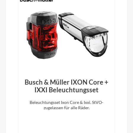
Speed Electronic Shift System
Rahmentyp
Rennrad
Modelljahr
2025
Busch & Müller IXON Core +
Schaltwerk
IXXI Beleuchtungsset
Shimano Ultegra Di2 RD-R8150-SS 24 Speed
Electronic Shift System
Beleuchtungsset Ixon Core & Ixxi. StVO-
zugelassen für alle Räder.
Rahmenmaterial
Carbon