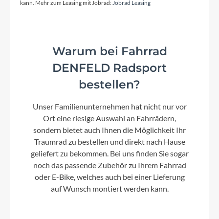
kann. Mehr zum Leasing mit Jobrad:
Jobrad Leasing
Gewicht
Warum bei Fahrrad
7.8 kg
DENFELD Radsport
bestellen?
Umwerfer
Shimano Ultegra Di2 FD-R8150 Electronic Shift
Unser Familienunternehmen hat nicht nur vor
System
Ort eine riesige Auswahl an Fahrrädern,
sondern bietet auch Ihnen die Möglichkeit Ihr
Steuersatz
Traumrad zu bestellen und direkt nach Hause
Acros AIF-1134
geliefert zu bekommen. Bei uns finden Sie sogar
noch das passende Zubehör zu Ihrem Fahrrad
oder E-Bike, welches auch bei einer Lieferung
Sattel
auf Wunsch montiert werden kann.
Syncros Tofino Regular 2.0 Channel