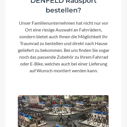
DENFELD Radsport
bestellen?
Farbe
Chalk
Unser Familienunternehmen hat nicht nur vor
Ort eine riesige Auswahl an Fahrrädern,
Kette
sondern bietet auch Ihnen die Möglichkeit Ihr
Shimano 105 7100, 12-speed
Traumrad zu bestellen und direkt nach Hause
geliefert zu bekommen. Bei uns finden Sie sogar
noch das passende Zubehör zu Ihrem Fahrrad
Vorderrad Nabe
oder E-Bike, welches auch bei einer Lieferung
Shimano RS470, 12x100mm centerlock
auf Wunsch montiert werden kann.
Umwerfer
Shimano 105 Di2 7150, braze-on
Sattel
Fizik Vento Argo X5, 140mm