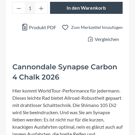
Produkt Anzahl: Gib den gewünschten Wert 
In den Warenkorb
Produkt PDF
Zum Merkzettel hinzufügen
Vergleichen
Cannondale Synapse Carbon
4 Chalk 2026
Hier kommt WorldTour-Performance für jedermann.
Dieses leichte Rad bietet Allroad-Robustheit gepaart
mit drahtloser Schalttechnik. Die Shimano 105 Di2
wird Sie beeindrucken. Und was Sie am Synapse
lieben werden: Es ist nicht nur für die kurzen,
knackigen Ausfahrten optimal, nein es glänzt auch auf
langen Ausfahrten, die breite Reifen und