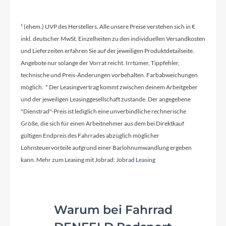
Schaltwerk
Shimano 105 Di2 7150
¹ (ehem.) UVP des Herstellers. Alle unsere Preise verstehen sich in €
inkl. deutscher MwSt. Einzelheiten zu den individuellen Versandkosten
und Lieferzeiten erfahren Sie auf der jeweiligen Produktdetailseite.
Rahmenmaterial
Angebote nur solange der Vorrat reicht. Irrtümer, Tippfehler,
Carbon
technische und Preis-Änderungen vorbehalten. Farbabweichungen
möglich. * Der Leasingvertrag kommt zwischen deinem Arbeitgeber
Kurbelgarnitur
und der jeweiligen Leasinggesellschaft zustande. Der angegebene
Shimano 105 7100, BSA, 50/34
"Dienstrad"-Preis ist lediglich eine unverbindliche rechnerische
Größe, die sich für einen Arbeitnehmer aus dem bei Direktkauf
gültigen Endpreis des Fahrrades abzüglich möglicher
Kassette
Lohnsteuervorteile aufgrund einer Barlohnumwandlung ergeben
Shimano 105 7100, 11-34, 12-speed
kann. Mehr zum Leasing mit Jobrad:
Jobrad Leasing
Lenker
Warum bei Fahrrad
Vision Trimax Aero Alloy