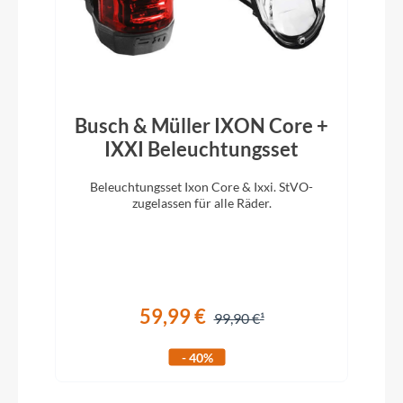
Vorbau
Cannondale C1 Conceal, Alloy, 31.8, -6°
Busch & Müller IXON Core +
IXXI Beleuchtungsset
Rahmentyp
Rennrad
Beleuchtungsset Ixon Core & Ixxi. StVO-
zugelassen für alle Räder.
Modelljahr
2026
59,99 €
Hinterrad Nabe
99,90 €
Shimano RS470, 12x142mm centerlock
- 40%