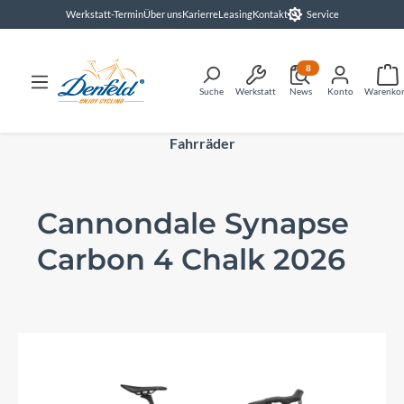
Werkstatt-Termin
Über uns
Karierre
Leasing
Kontakt
Service
alt springen
8
Suche
Werkstatt
News
Konto
Warenko
Fahrräder
Cannondale Synapse
Carbon 4 Chalk 2026