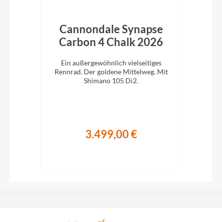
bon
Cannondale Synapse
C
Carbon 4 Chalk 2026
C
 für
Ein außergewöhnlich vielseitiges
E
ano
Rennrad. Der goldene Mittelweg. Mit
Ren
Shimano 105 Di2.
3.499,00 €