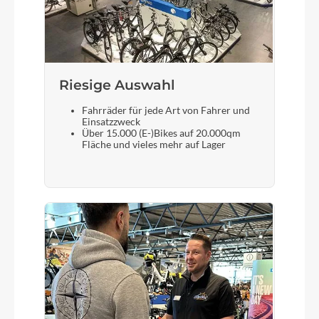
Gabel
Synapse Carbon, integrated crown race,
12x100mm thru-axle, flat mount disc, internal
Riesige Auswahl
routing, 1-1/8" to 1-1/5" Delta steerer, 55mm
offset, fender mounts
Fahrräder für jede Art von Fahrer und
Einsatzzweck
Über 15.000 (E-)Bikes auf 20.000qm
Fläche und vieles mehr auf Lager
Sattelstütze
Cannondale C1 Aero 27 Carbon, SmartSense
compatible, 330mm length, 0mm offset (44-
48cm), 15mm offset (51-61cm)