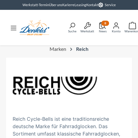
Werkstatt-Termin
Über uns
Karierre
Leasing
Kontakt
Service
alt springen
8
Suche
Werkstatt
News
Konto
Warenko
Marken
Reich
Reich Cycle-Bells ist eine traditionsreiche
deutsche Marke für Fahrradglocken. Das
Sortiment umfasst klassische Fahrradglocken,