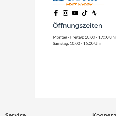
Mavic
MonkeyLink
Öffnungszeiten
Ortlieb
Montag - Freitag: 10:00 - 19:00 Uh
Samstag: 10:00 - 16:00 Uhr
Pitlock
Profile Design
Reich
Rixen & Kaul
S'COOL
Service
Koopera