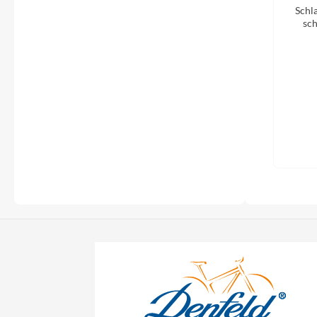
Flyer
Schl
sch
Garmin
Gore
Hebie
Kettler Alu Rad
Koga
Lapierre
Lizard Skins