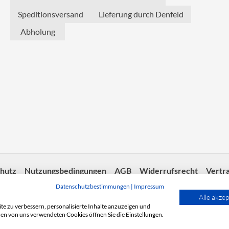
Speditionsversand
Lieferung durch Denfeld
Abholung
hutz
Nutzungsbedingungen
AGB
Widerrufsrecht
Vertr
Datenschutzbestimmungen
|
Impressum
Alle akzep
e zu verbessern, personalisierte Inhalte anzuzeigen und
© Copyright 2026 | Made with 💚 -
fairgentur.de
den von uns verwendeten Cookies öffnen Sie die Einstellungen.