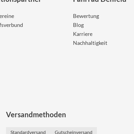
Sigg
ereine
Bewertung
Sportourer
fsverbund
Blog
Karriere
Tenways
Nachhaltigkeit
Topeak
Uvex
Widek
Yazoo
Versandmethoden
Standardversand
Gutscheinversand