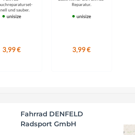
Focus
auchreparaturset-
Reparatur.
nell und sauber.
unisize
unisize
Ghost
Gudereit
3,99 €
3,99 €
Hercules
KLICKfix
KTM
Lezyne
Fahrrad DENFELD
Lupine
Radsport GmbH