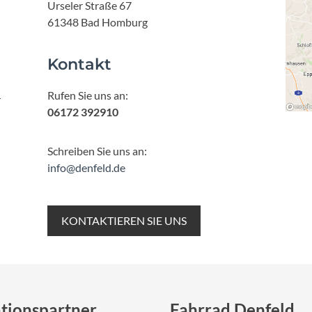
Mcfk
Urseler Straße 67
61348 Bad Homburg
Mounty
Kontakt
Park Tool
Rufen Sie uns an:
r
06172 392910
POC
Schreiben Sie uns an:
PUKY
info@denfeld.de
RFR
KONTAKTIEREN SIE UNS
RockShox
Schwalbe
tionspartner
Fahrrad Denfeld