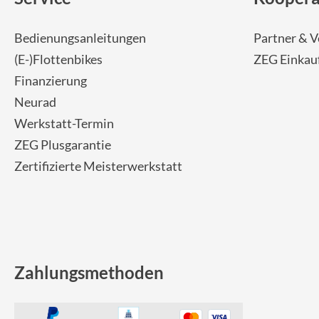
SHIMANO
Bedienungsanleitungen
Partner & V
SKS
(E-)Flottenbikes
ZEG Einkau
Finanzierung
SRAM
Neurad
Tip Top
Werkstatt-Termin
ZEG Plusgarantie
Unleazhed
Zertifizierte Meisterwerkstatt
Voxom
Woom
Zahlungsmethoden
Zipp