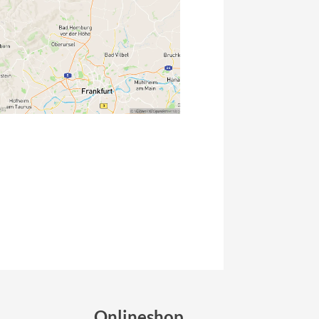
Micro
NC-17
Pegasus
Powerbar
Racktime
RIESE & MÜLLER
ROTWILD Bikes
Scott
Onlineshop