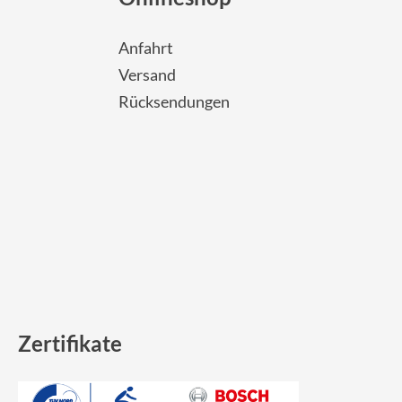
Sigma
Anfahrt
SQlab
Versand
Rücksendungen
Thule
Uebler
VDO
Winora
Zefal
Zertifikate