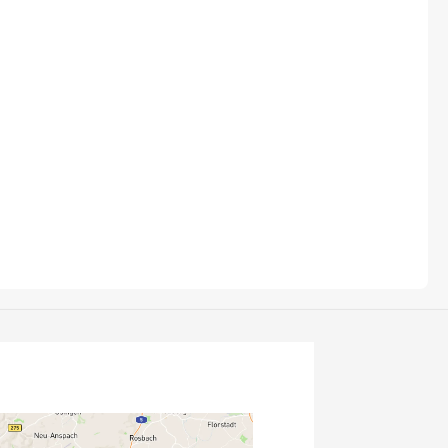
Fuxon
Giro
Haibike
i:SY
Knog
Kärcher
Litemove
Mammut