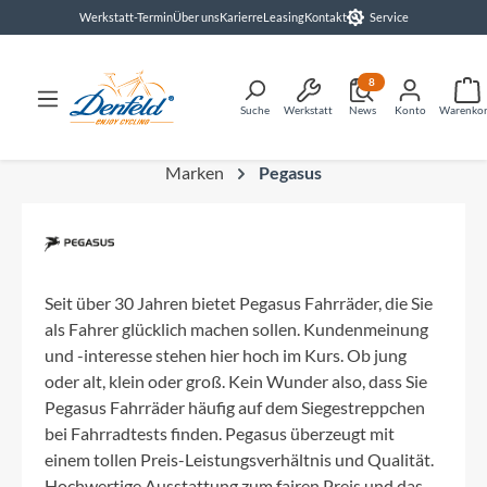
Werkstatt-Termin
Über uns
Karierre
Leasing
Kontakt
Service
alt springen
8
Suche
Werkstatt
News
Konto
Warenko
Marken
Pegasus
Seit über 30 Jahren bietet Pegasus Fahrräder, die Sie
als Fahrer glücklich machen sollen. Kundenmeinung
und -interesse stehen hier hoch im Kurs. Ob jung
oder alt, klein oder groß. Kein Wunder also, dass Sie
Pegasus Fahrräder häufig auf dem Siegestreppchen
bei Fahrradtests finden. Pegasus überzeugt mit
einem tollen Preis-Leistungsverhältnis und Qualität.
Hochwertige Ausstattung zum fairen Preis und das