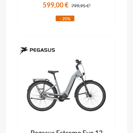
599,00 €
799,95 €
- 25%
Pegasus Estremo Evo 12