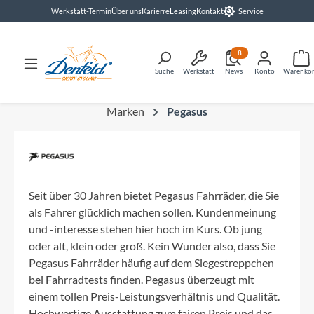
Werkstatt-Termin
Über uns
Karierre
Leasing
Kontakt
Service
alt springen
8
Suche
Werkstatt
News
Konto
Warenko
Marken
Pegasus
Seit über 30 Jahren bietet Pegasus Fahrräder, die Sie
als Fahrer glücklich machen sollen. Kundenmeinung
und -interesse stehen hier hoch im Kurs. Ob jung
oder alt, klein oder groß. Kein Wunder also, dass Sie
Pegasus Fahrräder häufig auf dem Siegestreppchen
bei Fahrradtests finden. Pegasus überzeugt mit
einem tollen Preis-Leistungsverhältnis und Qualität.
Hochwertige Ausstattung zum fairen Preis und das