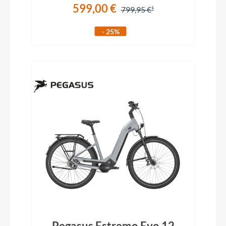
599,00 €
799,95 €
- 25%
Pegasus Estremo Evo 12