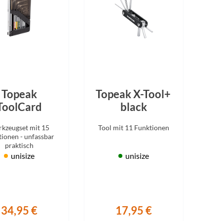
Busch & Müller
kes
chen
Aktuelle Angebote
Aktuelle Angebote
Aktuelle Angebote
Comus
k
Werkzeuge
ng
Imbussschlüssel
Crane
mputer
Multifunktions-Tools
n
Schraubendreher
CUBE
Sonstiges
Topeak
Topeak X-Tool+
Torxschlüssel
ToolCard
black
Dr. Wack
Werkzeug - Bremsen
kzeugset mit 15
Tool mit 11 Funktionen
Werkzeug - Kette
ionen - unfassbar
Endura
Werkzeug - Pedale
praktisch
unisize
unisize
Werkzeug - Reifen
Evoc
Werkzeug - Zahnkranz
Fahrrad Denfeld Radsport
34,95 €
17,95 €