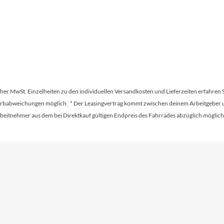
tscher MwSt. Einzelheiten zu den individuellen Versandkosten und Lieferzeiten erfahren 
Farbabweichungen möglich. * Der Leasingvertrag kommt zwischen deinem Arbeitgeber un
en Arbeitnehmer aus dem bei Direktkauf gültigen Endpreis des Fahrrades abzüglich mög