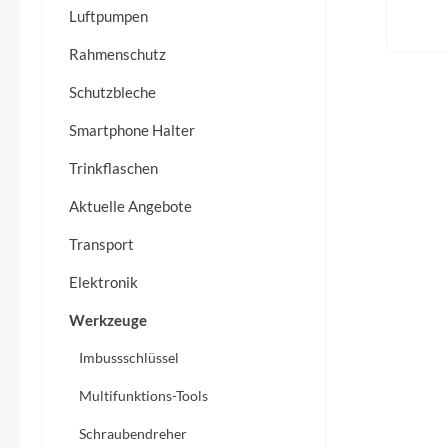
Flyer
Luftpumpen
Rahmenschutz
Garmin
Schutzbleche
Gore
Smartphone Halter
Trinkflaschen
Hebie
Aktuelle Angebote
Kettler Alu Rad
Transport
Koga
Elektronik
Werkzeuge
Lapierre
Imbussschlüssel
Lizard Skins
Multifunktions-Tools
Schraubendreher