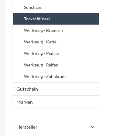
Mavic
Sonstiges
MonkeyLink
Torxschlüssel
Werkzeug - Bremsen
Ortlieb
Werkzeug - Kette
Pitlock
Werkzeug - Pedale
Werkzeug - Reifen
Profile Design
Werkzeug - Zahnkranz
Reich
Gutschein
Marken
Rixen & Kaul
S'COOL
Hersteller