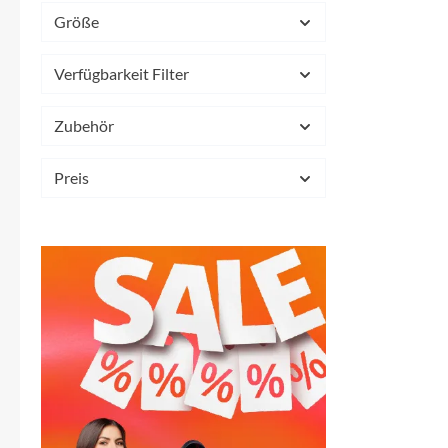
SHIMANO
Größe
SKS
Verfügbarkeit Filter
SRAM
Zubehör
Tip Top
Preis
Unleazhed
Voxom
Woom
Zipp