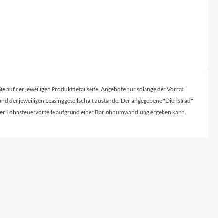
Sie auf der jeweiligen Produktdetailseite. Angebote nur solange der Vorrat
d der jeweiligen Leasinggesellschaft zustande. Der angegebene "Dienstrad"-
licher Lohnsteuervorteile aufgrund einer Barlohnumwandlung ergeben kann.