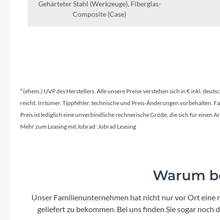
Mavic
Gehärteter Stahl (Werkzeuge), Fiberglas-
Composite (Case)
MonkeyLink
Ortlieb
Pitlock
¹ (ehem.) UVP des Herstellers. Alle unsere Preise verstehen sich in € inkl. deu
reicht. Irrtümer, Tippfehler, technische und Preis-Änderungen vorbehalten. 
Profile Design
Preis ist lediglich eine unverbindliche rechnerische Größe, die sich für ein
Mehr zum Leasing mit Jobrad:
Jobrad Leasing
Reich
Rixen & Kaul
Warum be
S'COOL
Unser Familienunternehmen hat nicht nur vor Ort eine r
geliefert zu bekommen. Bei uns finden Sie sogar noch