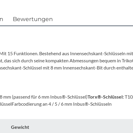
Focus
Ghost
en
Bewertungen
Gudereit
Hercules
. Mit 15 Funktionen. Bestehend aus Innensechskant-Schlüsseln mi
, das sich durch seine kompakten Abmessungen bequem in Trikot-
KLICKfix
echskant-Schlüssel mit 8 mm Innensechskant-Bit durch enthalt
KTM
8 mm (passend für 6 mm Inbus®-Schlüssel)
Torx®-Schlüssel:
T10
Lezyne
lüsselFarbcodierung an 4 / 5 / 6 mm Inbus®-Schlüsseln
Lupine
Gewicht