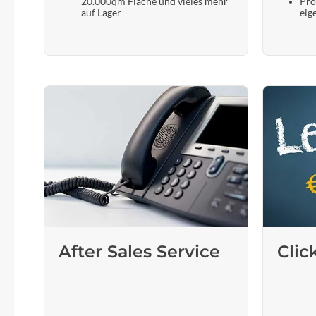
20.000qm Fläche und vieles mehr
Pro
auf Lager
eig
After Sales Service
Clic