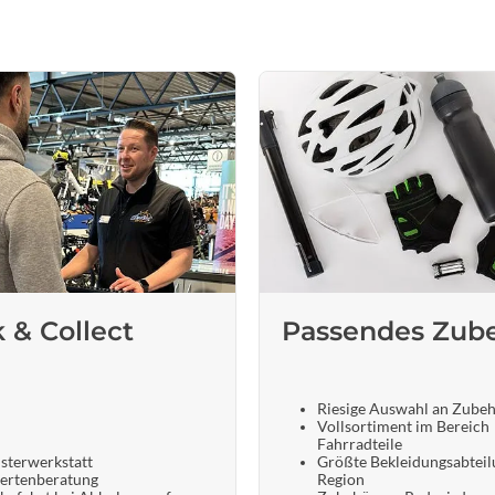
Sigg
Sportourer
Tenways
Topeak
Uvex
Widek
k & Collect
Passendes Zub
Yazoo
Riesige Auswahl an Zube
Vollsortiment im Bereich
Fahrradteile
sterwerkstatt
Größte Bekleidungsabteil
ertenberatung
Region