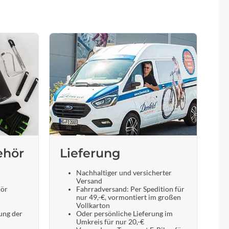
Sigma
SQlab
Thule
Uebler
VDO
Winora
ehör
Lieferung
Zefal
Nachhaltiger und versicherter
Versand
hör
Fahrradversand: Per Spedition für
nur 49,-€, vormontiert im großen
Vollkarton
ung der
Oder persönliche Lieferung im
Umkreis für nur 20,-€