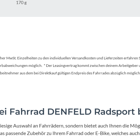
Mcfk
170 g
Mounty
Park Tool
POC
tscher MwSt. Einzelheiten zu den individuellen Versandkosten und Lieferzeiten erfahren 
Farbabweichungen möglich. * Der Leasingvertrag kommt zwischen deinem Arbeitgeber un
PUKY
en Arbeitnehmer aus dem bei Direktkauf gültigen Endpreis des Fahrrades abzüglich mög
RFR
RockShox
i Fahrrad DENFELD Radsport b
Schwalbe
iesige Auswahl an Fahrrädern, sondern bietet auch Ihnen die Mögl
 das passende Zubehör zu Ihrem Fahrrad oder E-Bike, welches auch