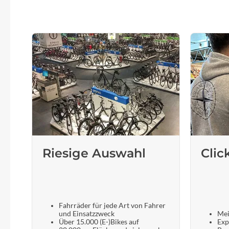
SHIMANO
SKS
SRAM
Tip Top
Unleazhed
Voxom
Riesige Auswahl
Clic
Woom
Zipp
Fahrräder für jede Art von Fahrer
und Einsatzzweck
Mei
Über 15.000 (E-)Bikes auf
Exp