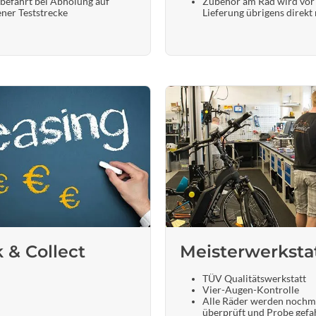
befahrt bei Abholung auf
Zubehör am Rad wird vor
ener Teststrecke
Lieferung übrigens direkt
k & Collect
Meisterwerksta
TÜV Qualitätswerkstatt
Vier-Augen-Kontrolle
Alle Räder werden nochm
überprüft und Probe gefa