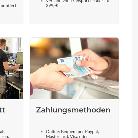
Versand von Transport E-Bikes für
 montiert
399,-€
tt
Zahlungsmethoden
als
Online: Bequem per Paypal,
hren,
Mastercard, Visa oder