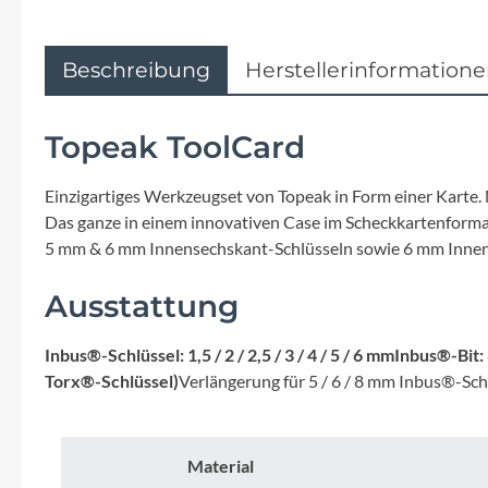
Flyer
Garmin
Beschreibung
Herstellerinformation
Gore
Topeak ToolCard
Hebie
Einzigartiges Werkzeugset von Topeak in Form einer Karte
Das ganze in einem innovativen Case im Scheckkartenformat
Kettler Alu Rad
5 mm & 6 mm Innensechskant-Schlüsseln sowie 6 mm Innens
Ausstattung
Koga
Inbus®-Schlüssel: 1,5 / 2 / 2,5 / 3 / 4 / 5 / 6 mm
Inbus®-Bit:
Lapierre
Torx®-Schlüssel)
Verlängerung für 5 / 6 / 8 mm Inbus®-Sch
Lizard Skins
Material