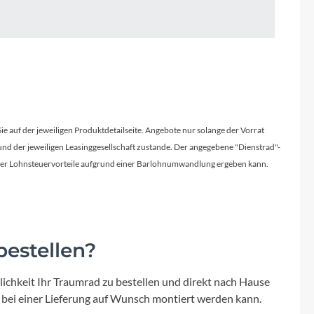
Micro
NC-17
Pegasus
Powerbar
Sie auf der jeweiligen Produktdetailseite. Angebote nur solange der Vorrat
d der jeweiligen Leasinggesellschaft zustande. Der angegebene "Dienstrad"-
Racktime
licher Lohnsteuervorteile aufgrund einer Barlohnumwandlung ergeben kann.
RIESE & MÜLLER
ROTWILD Bikes
estellen?
Scott
ichkeit Ihr Traumrad zu bestellen und direkt nach Hause
 bei einer Lieferung auf Wunsch montiert werden kann.