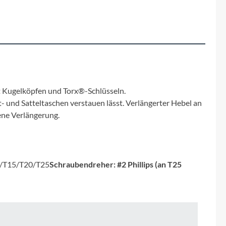
Fuxon
Giro
Haibike
i:SY
t Kugelköpfen und Torx®-Schlüsseln.
 und Satteltaschen verstauen lässt. Verlängerter Hebel an
Knog
ene Verlängerung.
Kärcher
/T15/T20/T25
Schraubendreher: #2 Phillips (an T25
Litemove
Mammut