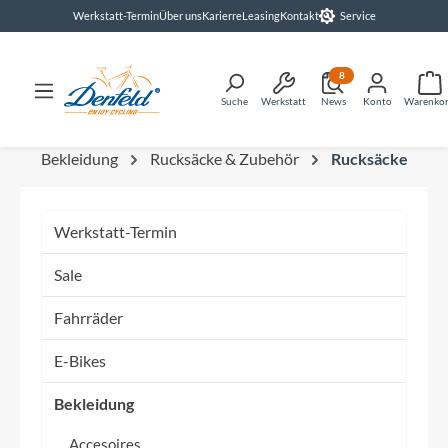
Werkstatt-Termin
Über uns
Karierre
Leasing
Kontakt
Service
alt springen
8
Suche
Werkstatt
News
Konto
Warenko
Bekleidung
Rucksäcke & Zubehör
Rucksäcke
Werkstatt-Termin
Sale
Fahrräder
E-Bikes
Bekleidung
Accesoires