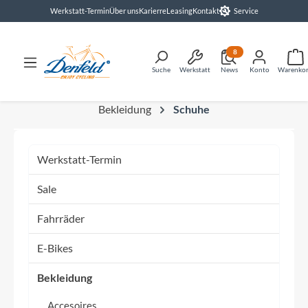
Werkstatt-Termin
Über uns
Karierre
Leasing
Kontakt
Service
alt springen
8
Suche
Werkstatt
News
Konto
Warenko
Bekleidung
Schuhe
Werkstatt-Termin
Sale
Fahrräder
E-Bikes
Bekleidung
Accesoires