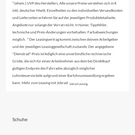
¹ (ehem.) UVP des Herstellers. Alle unsere Preise verstehen sich in €
inkl. deutscher MwSt. Einzelheiten zu den individuellen Versandkosten
und Lieferzeiten erfahren Sie auf der jeweiligen Produktdetailseite.
Angebote nur solange der Vorrat reicht. Irrtümer, Tippfehler,
technische und Preis-Änderungen vorbehalten. Farbabweichungen
möglich. * Der Leasingvertrag kommt zwischen deinem Arbeitgeber
und der jeweiligen Leasinggesellschaft zustande. Der angegebene
"Dienstrad"-Preis ist lediglich eine unverbindliche rechnerische
Größe, die sich für einen Arbeitnehmer aus dem bei Direktkauf
gültigen Endpreis des Fahrrades abzüglich möglicher
Lohnsteuervorteile aufgrund einer Barlohnumwandlung ergeben
kann. Mehr zum Leasing mit Jobrad:
Jobrad Leasing
Schuhe