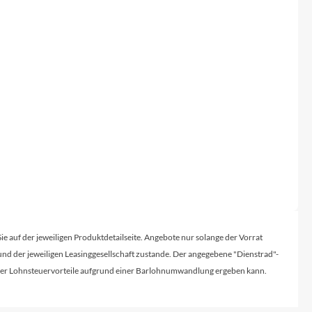
Sigma
SQlab
Thule
Uebler
VDO
Winora
Zefal
Sie auf der jeweiligen Produktdetailseite. Angebote nur solange der Vorrat
d der jeweiligen Leasinggesellschaft zustande. Der angegebene "Dienstrad"-
licher Lohnsteuervorteile aufgrund einer Barlohnumwandlung ergeben kann.