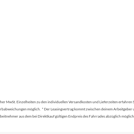
Sigg
Sportourer
Tenways
Topeak
Uvex
Widek
Yazoo
tscher MwSt. Einzelheiten zu den individuellen Versandkosten und Lieferzeiten erfahren 
Farbabweichungen möglich. * Der Leasingvertrag kommt zwischen deinem Arbeitgeber un
en Arbeitnehmer aus dem bei Direktkauf gültigen Endpreis des Fahrrades abzüglich mög