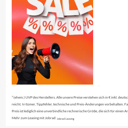
SHIMANO
SKS
SRAM
Tip Top
Unleazhed
Voxom
Woom
¹ (ehem.) UVP des Herstellers. Alle unsere Preise verstehen sich in € inkl. deu
reicht. Irrtümer, Tippfehler, technische und Preis-Änderungen vorbehalten. 
Preis ist lediglich eine unverbindliche rechnerische Größe, die sich für ein
Zipp
Mehr zum Leasing mit Jobrad:
Jobrad Leasing