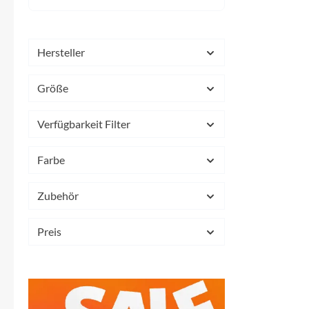
Mavic
MonkeyLink
Hersteller
Ortlieb
Größe
Pitlock
Verfügbarkeit Filter
Profile Design
Farbe
Reich
Zubehör
Preis
Rixen & Kaul
S'COOL