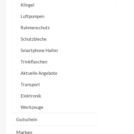
Flyer
Klingel
Luftpumpen
Garmin
Rahmenschutz
Gore
Schutzbleche
Smartphone Halter
Hebie
Trinkflaschen
Kettler Alu Rad
Aktuelle Angebote
Koga
Transport
Elektronik
Lapierre
Werkzeuge
Lizard Skins
Gutschein
Marken