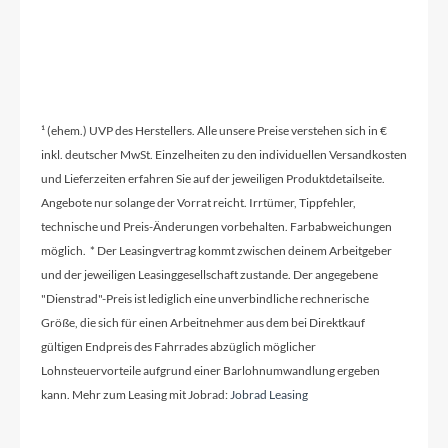
¹ (ehem.) UVP des Herstellers. Alle unsere Preise verstehen sich in €
inkl. deutscher MwSt. Einzelheiten zu den individuellen Versandkosten
und Lieferzeiten erfahren Sie auf der jeweiligen Produktdetailseite.
Angebote nur solange der Vorrat reicht. Irrtümer, Tippfehler,
technische und Preis-Änderungen vorbehalten. Farbabweichungen
möglich. * Der Leasingvertrag kommt zwischen deinem Arbeitgeber
und der jeweiligen Leasinggesellschaft zustande. Der angegebene
"Dienstrad"-Preis ist lediglich eine unverbindliche rechnerische
Größe, die sich für einen Arbeitnehmer aus dem bei Direktkauf
gültigen Endpreis des Fahrrades abzüglich möglicher
Lohnsteuervorteile aufgrund einer Barlohnumwandlung ergeben
kann. Mehr zum Leasing mit Jobrad:
Jobrad Leasing