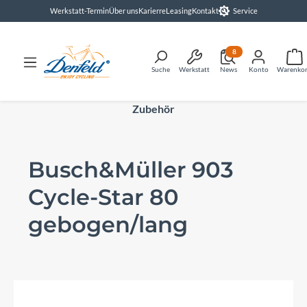
Werkstatt-Termin
Über uns
Karierre
Leasing
Kontakt
Service
alt springen
8
Suche
Werkstatt
News
Konto
Warenko
Zubehör
Busch&Müller 903
Cycle-Star 80
gebogen/lang