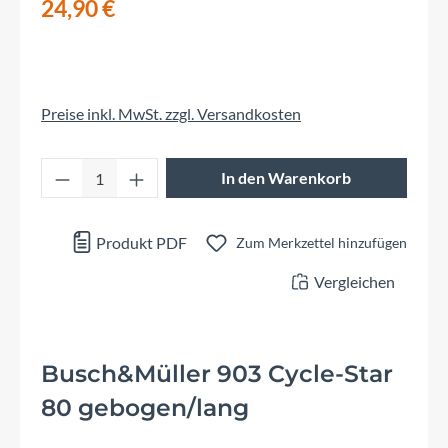
24,90 €
Preise inkl. MwSt. zzgl. Versandkosten
Produkt Anzahl: Gib den gewünschten Wert 
In den Warenkorb
Produkt PDF
Zum Merkzettel hinzufügen
Vergleichen
Busch&Müller 903 Cycle-Star
80 gebogen/lang