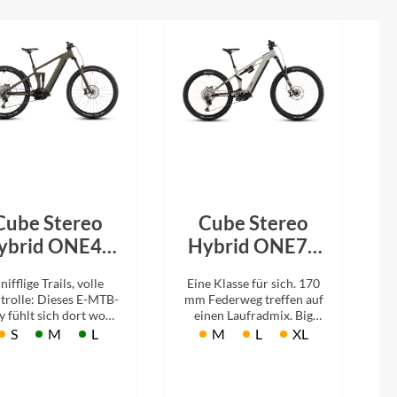
Cube Stereo
Cube Stereo
ybrid ONE44
Hybrid ONE77
Pro 800
HPC SLX 800
nifflige Trails, volle
Eine Klasse für sich. 170
dustyolive´n
glintsand´n
trolle: Dieses E-MTB-
mm Federweg treffen auf
´gold 2026
´black 2026
y fühlt sich dort wohl,
einen Laufradmix. Big
 es technisch wird –
Mountain, kann losgehen.
S
M
L
M
L
XL
it 140mm Federweg
nd kräftigem Bosch-
Antrieb.