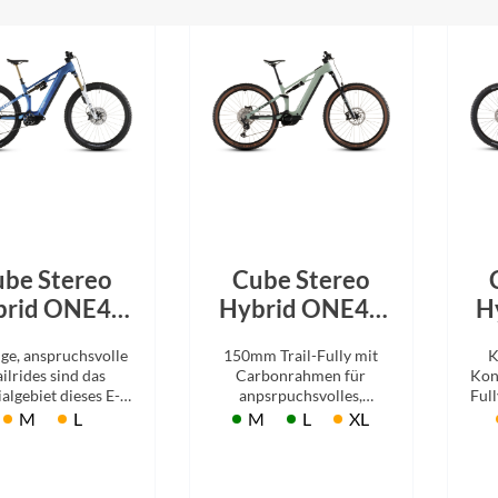
be Stereo
Cube Stereo
brid ONE44
Hybrid ONE44
H
PC AT 800
HPC Race 800
ige, anspruchsvolle
150mm Trail-Fully mit
K
ctionteam
driedherbs´n
ailrides sind das
Carbonrahmen für
Kon
2026
´black 2026
algebiet dieses E-
anpsrpuchsvolles,
Full
 Fullys. 150mm
kniffliges Terrain.
wo
M
L
M
L
XL
derweg und im
m
ionteam-Gewand.
u