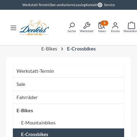
Werkstatt-Termin
Über uns
Karierre
Leasing
Kontakt
Service
alt springen
8
Suche
Werkstatt
News
Konto
Warenko
E-Bikes
E-Crossbikes
Werkstatt-Termin
Sale
Fahrräder
E-Bikes
E-Mountainbikes
E-Crossbikes