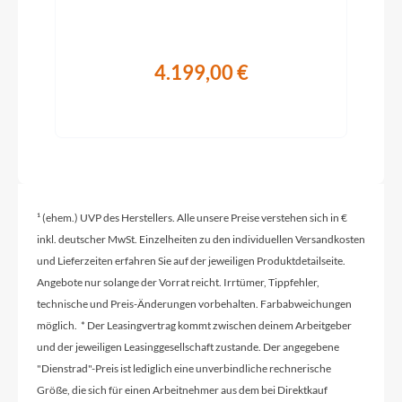
4.199,00 €
¹ (ehem.) UVP des Herstellers. Alle unsere Preise verstehen sich in €
inkl. deutscher MwSt. Einzelheiten zu den individuellen Versandkosten
und Lieferzeiten erfahren Sie auf der jeweiligen Produktdetailseite.
Angebote nur solange der Vorrat reicht. Irrtümer, Tippfehler,
technische und Preis-Änderungen vorbehalten. Farbabweichungen
möglich. * Der Leasingvertrag kommt zwischen deinem Arbeitgeber
und der jeweiligen Leasinggesellschaft zustande. Der angegebene
"Dienstrad"-Preis ist lediglich eine unverbindliche rechnerische
Größe, die sich für einen Arbeitnehmer aus dem bei Direktkauf