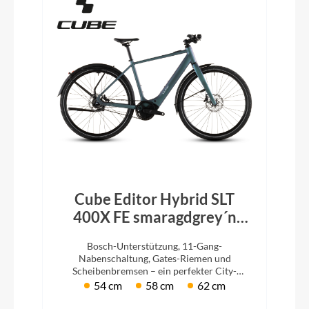
Cube Editor Hybrid SLT
400X FE smaragdgrey´n
´prism 2026
Bosch-Unterstützung, 11-Gang-
Nabenschaltung, Gates-Riemen und
Scheibenbremsen – ein perfekter City-
Begleiter.
54 cm
58 cm
62 cm